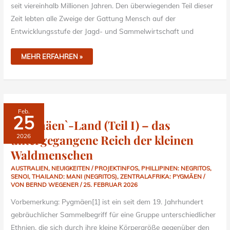
seit viereinhalb Millionen Jahren. Den überwiegenden Teil dieser
Zeit lebten alle Zweige der Gattung Mensch auf der
Entwicklungsstufe der Jagd- und Sammelwirtschaft und
MEHR ERFAHREN »
`PYGMÄEN`-
Feb.
LAND
25
(TEIL
`Pygmäen`-Land (Teil I) – das
I)
–
untergegangene Reich der kleinen
2026
DAS
UNTERGEGANGENE
REICH
Waldmenschen
DER
KLEINEN
WALDMENSCHEN
AUSTRALIEN
,
NEUIGKEITEN / PROJEKTINFOS
,
PHILLIPINEN: NEGRITOS
,
SENOI
,
THAILAND: MANI (NEGRITOS)
,
ZENTRALAFRIKA: PYGMÄEN
/
VON
BERND WEGENER
/
25. FEBRUAR 2026
Vorbemerkung: Pygmäen[1] ist ein seit dem 19. Jahrhundert
gebräuchlicher Sammelbegriff für eine Gruppe unterschiedlicher
Ethnien, die sich durch ihre kleine Körpergröße gegenüber den