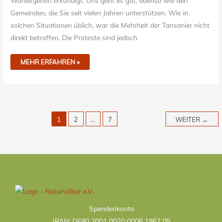
Wohlergehen erkundigt. Uns geht es gut, ebenso wie den
Gemeinden, die Sie seit vielen Jahren unterstützen. Wie in
solchen Situationen üblich, war die Mehrheit der Tansanier nicht
direkt betroffen. Die Proteste sind jedoch
MEHR ERFAHREN »
1
2
…
7
WEITER
→
Kategorien
Spendenkonto
IBAN: DE80 2001 0020 0006 1962 05