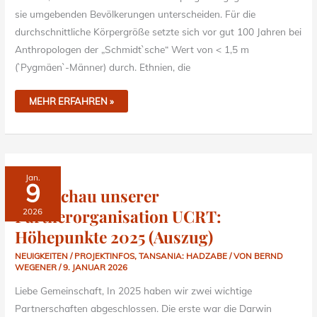
sie umgebenden Bevölkerungen unterscheiden. Für die
durchschnittliche Körpergröße setzte sich vor gut 100 Jahren bei
Anthropologen der „Schmidt`sche“ Wert von < 1,5 m
(`Pygmäen`-Männer) durch. Ethnien, die
MEHR ERFAHREN »
RÜCKSCHAU
Jan.
UNSERER
9
PARTNERORGANISATION
Rückschau unserer
UCRT:
HÖHEPUNKTE
Partnerorganisation UCRT:
2026
2025
(AUSZUG)
Höhepunkte 2025 (Auszug)
NEUIGKEITEN / PROJEKTINFOS
,
TANSANIA: HADZABE
/ VON
BERND
WEGENER
/
9. JANUAR 2026
Liebe Gemeinschaft, In 2025 haben wir zwei wichtige
Partnerschaften abgeschlossen. Die erste war die Darwin