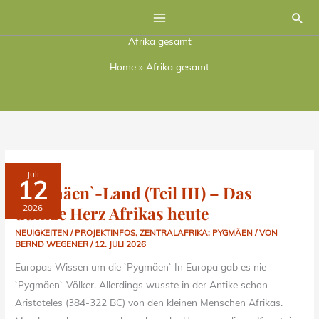
Zum
Suc
Inhalt
Afrika gesamt
springen
Home
»
Afrika gesamt
`PYGMÄEN`-
Juli
LAND
12
(TEIL
`Pygmäen`-Land (Teil III) – Das
III)
–
dunkle Herz Afrikas heute
2026
DAS
DUNKLE
HERZ
NEUIGKEITEN / PROJEKTINFOS
,
ZENTRALAFRIKA: PYGMÄEN
/ VON
AFRIKAS
HEUTE
BERND WEGENER
/
12. JULI 2026
Europas Wissen um die `Pygmäen` In Europa gab es nie
`Pygmäen`-Völker. Allerdings wusste in der Antike schon
Aristoteles (384-322 BC) von den kleinen Menschen Afrikas.