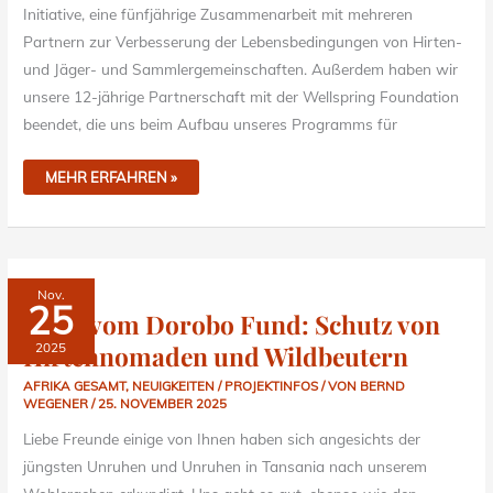
Initiative, eine fünfjährige Zusammenarbeit mit mehreren
Partnern zur Verbesserung der Lebensbedingungen von Hirten-
und Jäger- und Sammlergemeinschaften. Außerdem haben wir
unsere 12-jährige Partnerschaft mit der Wellspring Foundation
beendet, die uns beim Aufbau unseres Programms für
MEHR ERFAHREN »
NEWS
Nov.
VOM
25
DOROBO
News vom Dorobo Fund: Schutz von
FUND:
SCHUTZ
Hirtennomaden und Wildbeutern
2025
VON
HIRTENNOMADEN
UND
AFRIKA GESAMT
,
NEUIGKEITEN / PROJEKTINFOS
/ VON
BERND
WILDBEUTERN
WEGENER
/
25. NOVEMBER 2025
Liebe Freunde einige von Ihnen haben sich angesichts der
jüngsten Unruhen und Unruhen in Tansania nach unserem