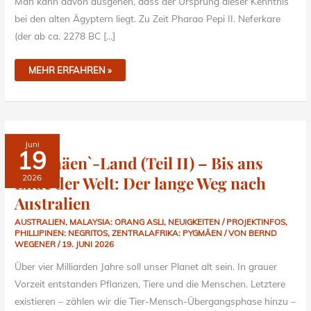
Man kann davon ausgehen, dass der Ursprung dieser Kenntnis
bei den alten Ägyptern liegt. Zu Zeit Pharao Pepi II. Neferkare
(der ab ca. 2278 BC […]
MEHR ERFAHREN »
`PYGMÄEN`-
Juni
LAND
19
(TEIL
`Pygmäen`-Land (Teil II) – Bis ans
II)
–
Ende der Welt: Der lange Weg nach
2026
BIS
ANS
ENDE
Australien
DER
WELT:
DER
AUSTRALIEN
,
MALAYSIA: ORANG ASLI
,
NEUIGKEITEN / PROJEKTINFOS
,
LANGE
PHILLIPINEN: NEGRITOS
,
ZENTRALAFRIKA: PYGMÄEN
/ VON
BERND
WEG
WEGENER
/
19. JUNI 2026
NACH
AUSTRALIEN
Über vier Milliarden Jahre soll unser Planet alt sein. In grauer
Vorzeit entstanden Pflanzen, Tiere und die Menschen. Letztere
existieren – zählen wir die Tier-Mensch-Übergangsphase hinzu –