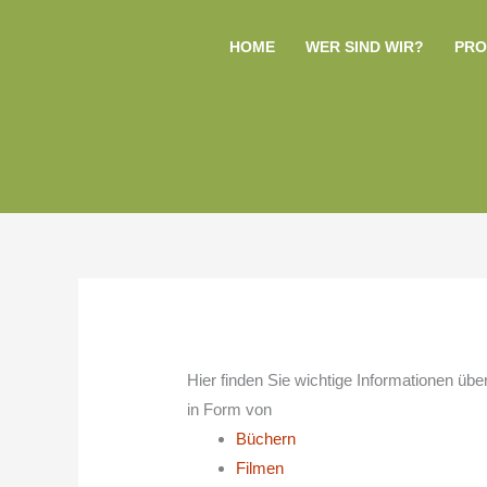
Zum
Inhalt
HOME
WER SIND WIR?
PRO
springen
Hier finden Sie wichtige Informationen übe
in Form von
Büchern
Filmen