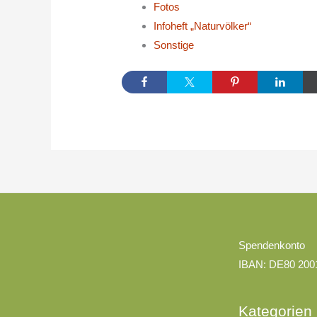
Fotos
Infoheft „Naturvölker“
Sonstige
Kategorien
Spendenkonto
IBAN: DE80 200
Kategorien