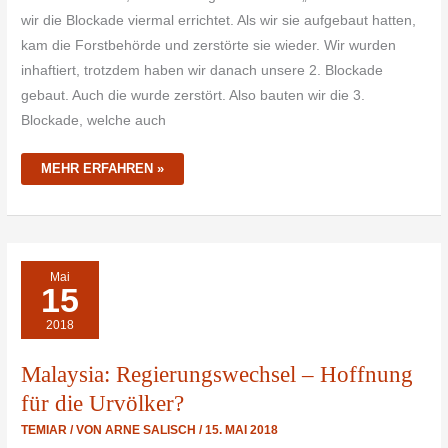
wir die Blockade viermal errichtet. Als wir sie aufgebaut hatten,
kam die Forstbehörde und zerstörte sie wieder. Wir wurden
inhaftiert, trotzdem haben wir danach unsere 2. Blockade
gebaut. Auch die wurde zerstört. Also bauten wir die 3.
Blockade, welche auch
MEHR ERFAHREN »
MALAYSIA:
Mai
REGIERUNGSWECHSEL
15
–
HOFFNUNG
FÜR
2018
DIE
URVÖLKER?
Malaysia: Regierungswechsel – Hoffnung
für die Urvölker?
TEMIAR
/ VON
ARNE SALISCH
/
15. MAI 2018