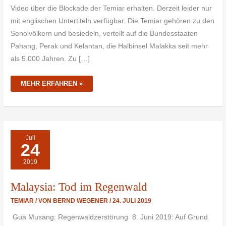
Video über die Blockade der Temiar erhalten. Derzeit leider nur
mit englischen Untertiteln verfügbar. Die Temiar gehören zu den
Senoivölkern und besiedeln, verteilt auf die Bundesstaaten
Pahang, Perak und Kelantan, die Halbinsel Malakka seit mehr
als 5.000 Jahren. Zu […]
MEHR ERFAHREN »
MALAYSIA:
Juli
TOD
24
IM
REGENWALD
2019
Malaysia: Tod im Regenwald
TEMIAR
/ VON
BERND WEGENER
/
24. JULI 2019
Gua Musang: Regenwaldzerstörung 8. Juni 2019: Auf Grund