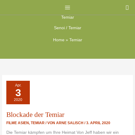
Zum
Su
Inhalt
Temiar
springen
Senoi / Temiar
Home
»
Temiar
BLOCKADE
Apr.
DER
3
TEMIAR
2020
Blockade der Temiar
FILME ASIEN
,
TEMIAR
/ VON
ARNE SALISCH
/
3. APRIL 2020
Die Temiar kämpfen um Ihre Heimat Von Jeff haben wir ein