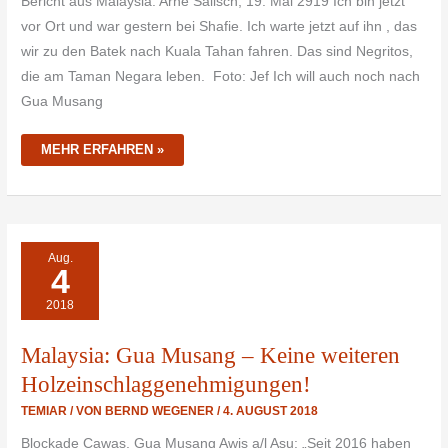
Bericht aus Malaysia: Arne Salisch, 19. Mai 2919 Ich bin jetzt
vor Ort und war gestern bei Shafie. Ich warte jetzt auf ihn , das
wir zu den Batek nach Kuala Tahan fahren. Das sind Negritos,
die am Taman Negara leben. Foto: Jef Ich will auch noch nach
Gua Musang
MEHR ERFAHREN »
MALAYSIA:
Aug.
GUA
4
MUSANG
–
KEINE
2018
WEITEREN
HOLZEINSCHLAGGENEHMIGUNGEN!
Malaysia: Gua Musang – Keine weiteren
Holzeinschlaggenehmigungen!
TEMIAR
/ VON
BERND WEGENER
/
4. AUGUST 2018
Blockade Cawas, Gua Musang Awis a/l Asu: „Seit 2016 haben