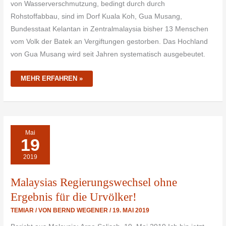
von Wasserverschmutzung, bedingt durch durch
Rohstoffabbau, sind im Dorf Kuala Koh, Gua Musang,
Bundesstaat Kelantan in Zentralmalaysia bisher 13 Menschen
vom Volk der Batek an Vergiftungen gestorben. Das Hochland
von Gua Musang wird seit Jahren systematisch ausgebeutet.
MEHR ERFAHREN »
MALAYSIAS
Mai
REGIERUNGSWECHSEL
19
OHNE
ERGEBNIS
FÜR
2019
DIE
URVÖLKER!
Malaysias Regierungswechsel ohne
Ergebnis für die Urvölker!
TEMIAR
/ VON
BERND WEGENER
/
19. MAI 2019