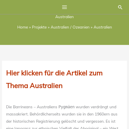
Zum
Suc
Inhalt
Australien
springen
Home
»
Projekte
»
Australien / Ozeanien
»
Australien
Hier klicken für die Artikel zum
Thema Australien
Die Barrineans – Australiens
wurden verdrängt und
Pygmäen
massakriert. Behördlicherseits wurden sie in den 1960ern aus
der historischen Registrierung gelöscht und vergessen. Es ist
eine Ignoranz zur ethnischen Vielfalt der Aboriginal – ein Wert,