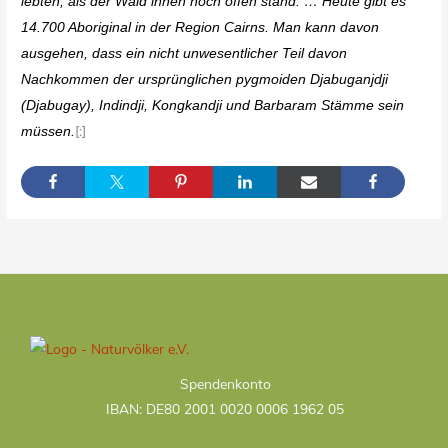
lebten, als der Wald ihnen noch offen stand. … Heute gibt es
14.700 Aboriginal in der Region Cairns. Man kann davon
ausgehen, dass ein nicht unwesentlicher Teil davon
Nachkommen der ursprünglichen pygmoiden Djabuganjdji
(Djabugay), Indindji, Kongkandji und Barbaram Stämme sein
[:]
müssen.
Kategorien
Spendenkonto
IBAN: DE80 2001 0020 0006 1962 05