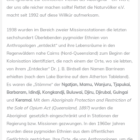
der uns alle reicher machen sollte! Rettet die Naturvölker e.V.
macht seit 1992 auf diese Willkür aufmerksam.
1938 wurden im Bereich zweier Missionsstationen die letzten
sechshundert Überlebenden pygmoider Ethnien von
Anthropologen „entdeckt“ und ihre Lebensräume in den
Regenwäldern nahe Cairns (Nord-Queensland) zum Beginn der
Kolonisation identifiziert, die nach einem der Orte, wo sie lebten,
von ihrem „Entdecker“ Dr. J. B. Birdsell den Namen Barrinean
erhielten (nach dem Lake Barrine auf dem Atherton Tableland).
Es waren die „Stämme“ der
Ngatjan, Mamu, Wanjuru, Tjapukai,
Barbaram, Idindji, Kongkandji, Buluwai, Djiru, Djirubal, Gulngai
und
Keramai
. Mit dem
Aboriginals Protection and Restriction of
the Sale of Opium Act (Queensland, 1897)
wurden die
Aboriginal gesetzlich eingeschränkt und in Stationen der
Regierung bzw. Missionen gezwungen. In den 1960er Jahren
wurden diese pygmoiden Ethnien aus dem öffentlichen
Gedächtnis gestrichen. Ihre Orte, die von Anthropologen, um die