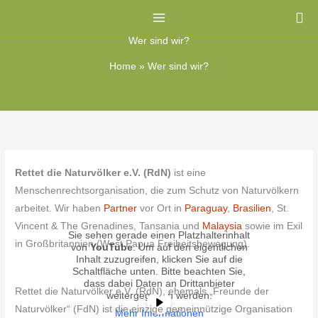
Zum
Su
Inhalt
Wer sind wir?
springen
Home
»
Wer sind wir?
Rettet die Naturvölker e.V. (RdN)
ist eine
Menschenrechtsorganisation, die zum Schutz von Naturvölkern
arbeitet. Wir haben
Partner
vor Ort in
Paraguay
,
Brasilien
, St.
Vincent & The Grenadines, Tansania und
Malaysia
sowie im Exil
Sie sehen gerade einen Platzhalterinhalt
in Großbritannien (West Papua Freiheitsbewegung).
von
YouTube
. Um auf den eigentlichen
Inhalt zuzugreifen, klicken Sie auf die
Schaltfläche unten. Bitte beachten Sie,
dass dabei Daten an Drittanbieter
Rettet die Naturvölker e.V. (RdN), ehemals „Freunde der
weitergegeben werden.
Naturvölker“ (FdN) ist die einzige gemeinnützige Organisation
Mehr Informationen