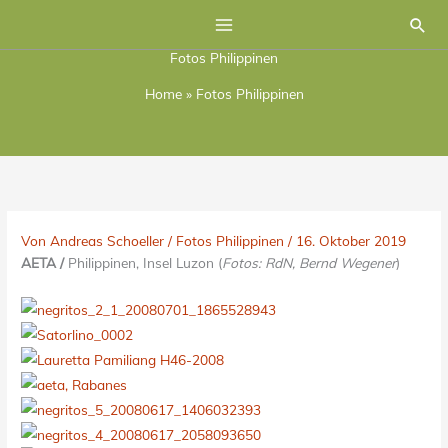
Zum
Suc
Inhalt
Fotos Philippinen
springen
Home
»
Fotos Philippinen
Von
Andreas Schoeller
/
Fotos Philippinen
/
16. Oktober 2019
AETA
/
Philippinen, Insel Luzon (
Fotos: RdN, Bernd Wegener
)