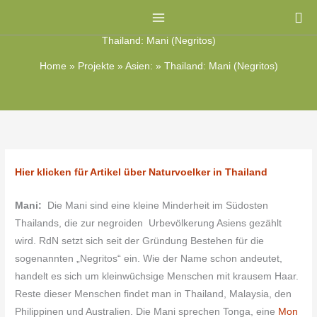
Zum
Su
Inhalt
Thailand: Mani (Negritos)
springen
Home
»
Projekte
»
Asien:
»
Thailand: Mani (Negritos)
Hier klicken für Artikel über Naturvoelker in Thailand
Mani:
Die Mani sind eine kleine Minderheit im Südosten
Thailands, die zur negroiden Urbevölkerung Asiens gezählt
wird. RdN setzt sich seit der Gründung Bestehen für die
sogenannten „Negritos“ ein. Wie der Name schon andeutet,
handelt es sich um kleinwüchsige Menschen mit krausem Haar.
Reste dieser Menschen findet man in Thailand, Malaysia, den
Philippinen und Australien. Die Mani sprechen Tonga, eine
Mon