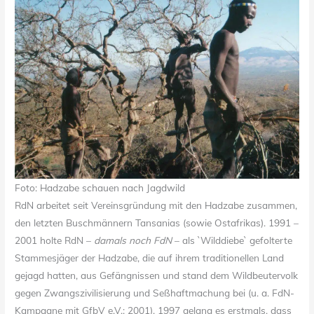
Foto: Hadzabe schauen nach Jagdwild
RdN arbeitet seit Vereinsgründung mit den Hadzabe zusammen,
den letzten Buschmännern Tansanias (sowie Ostafrikas). 1991 –
2001 holte RdN –
damals noch FdN
– als `Wilddiebe` gefolterte
Stammesjäger der Hadzabe, die auf ihrem traditionellen Land
gejagd hatten, aus Gefängnissen und stand dem Wildbeutervolk
gegen Zwangszivilisierung und Seßhaftmachung bei (u. a. FdN-
Kampagne mit GfbV e.V.: 2001). 1997 gelang es erstmals, dass