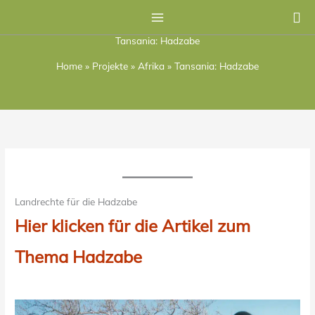
Zum
Su
Inhalt
Tansania: Hadzabe
springen
Home
»
Projekte
»
Afrika
»
Tansania: Hadzabe
Landrechte für die Hadzabe
Hier klicken für die Artikel zum
Thema Hadzabe