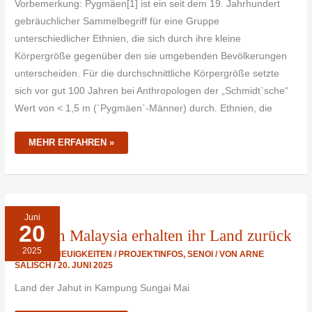
Vorbemerkung: Pygmäen[1] ist ein seit dem 19. Jahrhundert
gebräuchlicher Sammelbegriff für eine Gruppe
unterschiedlicher Ethnien, die sich durch ihre kleine
Körpergröße gegenüber den sie umgebenden Bevölkerungen
unterscheiden. Für die durchschnittliche Körpergröße setzte
sich vor gut 100 Jahren bei Anthropologen der „Schmidt`sche“
Wert von < 1,5 m (`Pygmäen`-Männer) durch. Ethnien, die
MEHR ERFAHREN »
JAHUT
Juni
IN
20
MALAYSIA
Jahut in Malaysia erhalten ihr Land zurück
ERHALTEN
IHR
2025
LAND
JAH HUT
,
NEUIGKEITEN / PROJEKTINFOS
,
SENOI
/ VON
ARNE
ZURÜCK
SALISCH
/
20. JUNI 2025
Land der Jahut in Kampung Sungai Mai