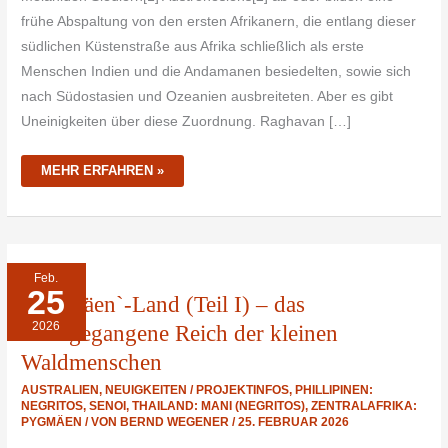
frühe Abspaltung von den ersten Afrikanern, die entlang dieser
südlichen Küstenstraße aus Afrika schließlich als erste
Menschen Indien und die Andamanen besiedelten, sowie sich
nach Südostasien und Ozeanien ausbreiteten. Aber es gibt
Uneinigkeiten über diese Zuordnung. Raghavan […]
MEHR ERFAHREN »
`PYGMÄEN`-
Feb.
LAND
25
(TEIL
`Pygmäen`-Land (Teil I) – das
I)
–
2026
DAS
untergegangene Reich der kleinen
UNTERGEGANGENE
REICH
Waldmenschen
DER
KLEINEN
WALDMENSCHEN
AUSTRALIEN
,
NEUIGKEITEN / PROJEKTINFOS
,
PHILLIPINEN:
NEGRITOS
,
SENOI
,
THAILAND: MANI (NEGRITOS)
,
ZENTRALAFRIKA:
PYGMÄEN
/ VON
BERND WEGENER
/
25. FEBRUAR 2026