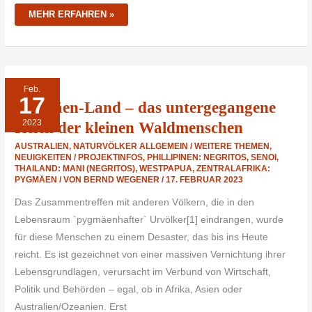
MEHR ERFAHREN »
PYGMÄEN-
Feb.
LAND
17
–
Pygmäen-Land – das untergegangene
DAS
UNTERGEGANGENE
2023
REICH
Reich der kleinen Waldmenschen
DER
KLEINEN
AUSTRALIEN
,
NATURVÖLKER ALLGEMEIN / WEITERE THEMEN
,
WALDMENSCHEN
NEUIGKEITEN / PROJEKTINFOS
,
PHILLIPINEN: NEGRITOS
,
SENOI
,
THAILAND: MANI (NEGRITOS)
,
WESTPAPUA
,
ZENTRALAFRIKA:
PYGMÄEN
/ VON
BERND WEGENER
/
17. FEBRUAR 2023
Das Zusammentreffen mit anderen Völkern, die in den
Lebensraum `pygmäenhafter` Urvölker[1] eindrangen, wurde
für diese Menschen zu einem Desaster, das bis ins Heute
reicht. Es ist gezeichnet von einer massiven Vernichtung ihrer
Lebensgrundlagen, verursacht im Verbund von Wirtschaft,
Politik und Behörden – egal, ob in Afrika, Asien oder
Australien/Ozeanien. Erst