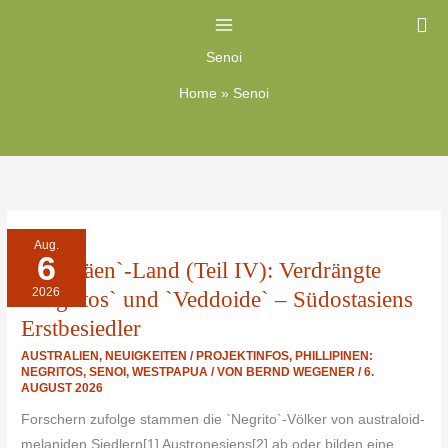
Zum
Su
Inhalt
Senoi
springen
Home
»
Senoi
`PYGMÄEN`-
Aug.
LAND
6
(TEIL
`Pygmäen`-Land (Teil IV): Verdrängte
IV):
VERDRÄNGTE
2026
`NEGRITOS`
`Negritos` und `Veddoide` – Südostasiens
UND
`VEDDOIDE`
Erstbesiedler
–
SÜDOSTASIENS
ERSTBESIEDLER
AUSTRALIEN
,
NEUIGKEITEN / PROJEKTINFOS
,
PHILLIPINEN:
NEGRITOS
,
SENOI
,
WESTPAPUA
/ VON
BERND WEGENER
/
6.
AUGUST 2026
Forschern zufolge stammen die `Negrito`-Völker von australoid-
melaniden Siedlern[1] Austronesiens[2] ab oder bilden eine