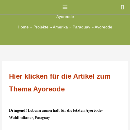
Zum
Su
Inhalt
Ayoreode
springen
Home
»
Projekte
»
Amerika
»
Paraguay
»
Ayoreode
Hier klicken für die Artikel zum
Thema Ayoreode
Dringend! Lebensraumerhalt für die letzten Ayoréode-
Waldindianer
, Paraguay