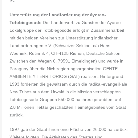
IA.
Unterstützung der Landforderung der Ayoreo-
Totobiegosode
Der Landerwerb zu Gunsten der Ayoreo-
Lokalgruppe der Totobiegosode erfolgt in Zusammenarbeit
mit den beiden Vereinen zur Unterstützung indianischer
Landforderungen e.V. (Schweizer Sektion: c/o Hans
Weenink, Rütirimk 4, CH-4125 Riehen; Deutsche Sektion:
Zwischen den Wegen 6, 79591 Eimeldingen) und wurde in
Paraguay über die Nichtregierungsorganisation GENTE
AMBIENTE Y TERRITORIOG (GAT) realisiert. Hintergrund:
1993 forderten die gewaltsam durch die radikal-evangelikale
New Tribes aus dem Urwald in die Mission verschleppten
Totobiegosode-Gruppen 550.000 ha ihres geraubten, auf
2,8 Millionen Hektar geschätzten Heimatgebietes vom Staat
zurück.
1997 gab der Staat ihnen eine Fläche von 26.000 ha zurück.
Weitere folgten. Die Aktivitäten des Staates sind