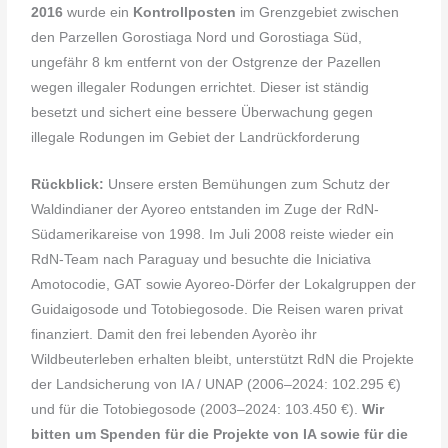
2016
wurde ein
Kontrollposten
im Grenzgebiet zwischen
den Parzellen Gorostiaga Nord und Gorostiaga Süd,
ungefähr 8 km entfernt von der Ostgrenze der Pazellen
wegen illegaler Rodungen errichtet. Dieser ist ständig
besetzt und sichert eine bessere Überwachung gegen
illegale Rodungen im Gebiet der Landrückforderung
Rückblick:
Unsere ersten Bemühungen zum Schutz der
Waldindianer der Ayoreo entstanden im Zuge der RdN-
Südamerikareise von 1998. Im Juli 2008 reiste wieder ein
RdN-Team nach Paraguay und besuchte die Iniciativa
Amotocodie, GAT sowie Ayoreo-Dörfer der Lokalgruppen der
Guidaigosode und Totobiegosode. Die Reisen waren privat
finanziert. Damit den frei lebenden Ayorèo ihr
Wildbeuterleben erhalten bleibt, unterstützt RdN die Projekte
der Landsicherung von IA / UNAP (2006–2024: 102.295 €)
und für die Totobiegosode (2003–2024: 103.450 €).
Wir
bitten um Spenden für die Projekte von IA sowie für die