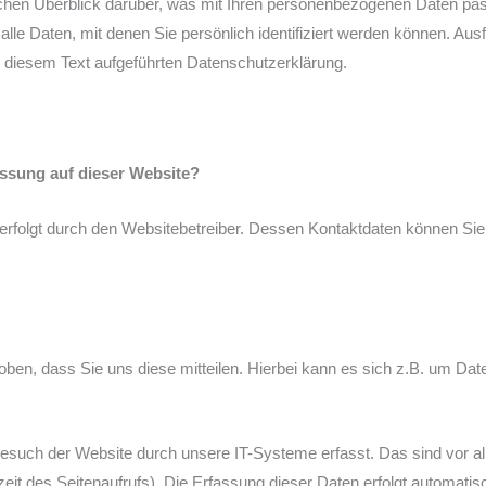
chen Überblick darüber, was mit Ihren personenbezogenen Daten pas
le Daten, mit denen Sie persönlich identifiziert werden können. Au
 diesem Text aufgeführten Datenschutzerklärung.
fassung auf dieser Website?
 erfolgt durch den Websitebetreiber. Dessen Kontaktdaten können S
en, dass Sie uns diese mitteilen. Hierbei kann es sich z.B. um Daten
such der Website durch unsere IT-Systeme erfasst. Das sind vor al
eit des Seitenaufrufs). Die Erfassung dieser Daten erfolgt automatis