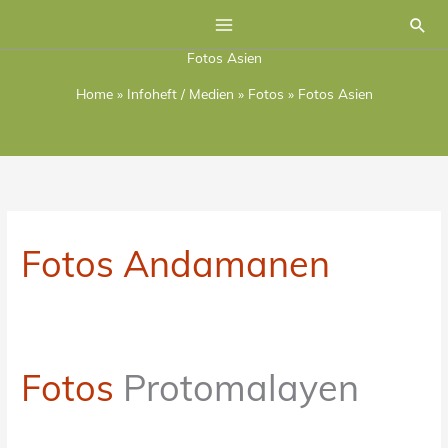
Zum
Suc
Inhalt
Fotos Asien
springen
Home
»
Infoheft / Medien
»
Fotos
»
Fotos Asien
Fotos Andamanen
Fotos
Protomalayen