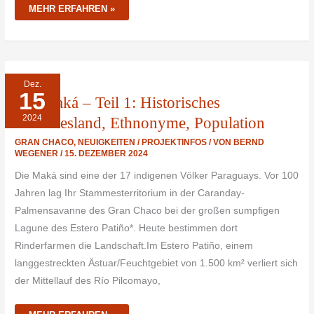
MEHR ERFAHREN »
DIE
Dez.
MAKÁ
15
–
Die Maká – Teil 1: Historisches
TEIL
1:
2024
HISTORISCHES
Stammesland, Ethnonyme, Population
STAMMESLAND,
ETHNONYME,
GRAN CHACO
,
NEUIGKEITEN / PROJEKTINFOS
/ VON
BERND
POPULATION
WEGENER
/
15. DEZEMBER 2024
Die Maká sind eine der 17 indigenen Völker Paraguays. Vor 100
Jahren lag Ihr Stammesterritorium in der Caranday-
Palmensavanne des Gran Chaco bei der großen sumpfigen
Lagune des Estero Patiño*. Heute bestimmen dort
Rinderfarmen die Landschaft.Im Estero Patiño, einem
langgestreckten Ästuar/Feuchtgebiet von 1.500 km² verliert sich
der Mittellauf des Río Pilcomayo,