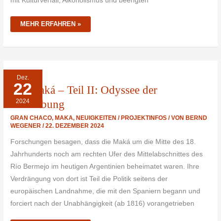
mit Kulturverfall, Alkoholismus und beengten
MEHR ERFAHREN »
DIE
Dez.
MAKÁ
22
–
Die Maká – Teil II: Odyssee der
TEIL
II:
2024
ODYSSEE
Vertreibung
DER
VERTREIBUNG
GRAN CHACO
,
MAKA
,
NEUIGKEITEN / PROJEKTINFOS
/ VON
BERND
WEGENER
/
22. DEZEMBER 2024
Forschungen besagen, dass die Maká um die Mitte des 18.
Jahrhunderts noch am rechten Ufer des Mittelabschnittes des
Río Bermejo im heutigen Argentinien beheimatet waren. Ihre
Verdrängung von dort ist Teil die Politik seitens der
europäischen Landnahme, die mit den Spaniern begann und
forciert nach der Unabhängigkeit (ab 1816) vorangetrieben