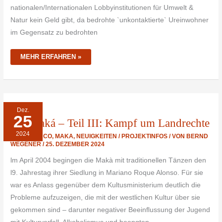
nationalen/Internationalen Lobbyinstitutionen für Umwelt &
Natur kein Geld gibt, da bedrohte `unkontaktierte` Ureinwohner
im Gegensatz zu bedrohten
MEHR ERFAHREN »
DIE
Dez.
MAKÁ
25
–
Die Maká – Teil III: Kampf um Landrechte
TEIL
III: KAMPF
2024
UM
GRAN CHACO
,
MAKA
,
NEUIGKEITEN / PROJEKTINFOS
/ VON
BERND
LANDRECHTE
WEGENER
/
25. DEZEMBER 2024
lm April 2004 begingen die Makà mit traditionellen Tänzen den
l9. Jahrestag ihrer Siedlung in Mariano Roque Alonso. Für sie
war es Anlass gegenüber dem Kultusministerium deutlich die
Probleme aufzuzeigen, die mit der westlichen Kultur über sie
gekommen sind – darunter negativer Beeinﬂussung der Jugend