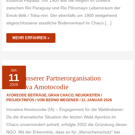
Estancia Playada: Um 1900 war die Region im Dreieck
zwischen Rio Paraguay und Rio Pilcomayo Lebensraum der
Emok-liklik / Toba-miri. Der ebenfalls um 1900 weitgehend
abgeschlossene staatliche Bodenverkauf im Chaco […]
MEHR ERFAHREN »
DANK
Jan.
UNSERER
11
PARTNERORGANISATION
Dank unserer Partnerorganisation
INICIATIVA
AMOTOCODIE
2026
Iniciativa Amotocodie
AYOREODE BEITRÄGE
,
GRAN CHACO
,
NEUIGKEITEN /
PROJEKTINFOS
/ VON
BERND WEGENER
/
11. JANUAR 2026
Iniciativa Amotocodie (IA) – Engagement für die Waldindianer:
Da die dramatische Situation der letzten Wald-Ayoréos im
Chaco unvermindert anhielt, erfolgte 2002 die Gründung dieser
NGO. Mit der Erkenntnis, dass es für „Menschenschutz“ bei