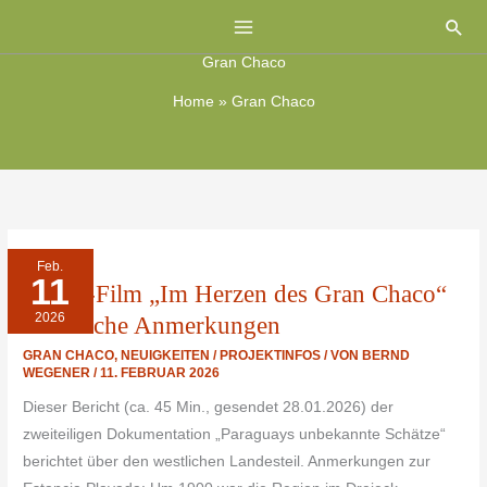
Zum
Suc
Inhalt
Gran Chaco
springen
Home
»
Gran Chaco
ARTE-
Feb.
FILM
11
„IM
ARTE-Film „Im Herzen des Gran Chaco“
HERZEN
DES
2026
GRAN
– kritische Anmerkungen
CHACO“
–
GRAN CHACO
,
NEUIGKEITEN / PROJEKTINFOS
/ VON
BERND
KRITISCHE
ANMERKUNGEN
WEGENER
/
11. FEBRUAR 2026
Dieser Bericht (ca. 45 Min., gesendet 28.01.2026) der
zweiteiligen Dokumentation „Paraguays unbekannte Schätze“
berichtet über den westlichen Landesteil. Anmerkungen zur