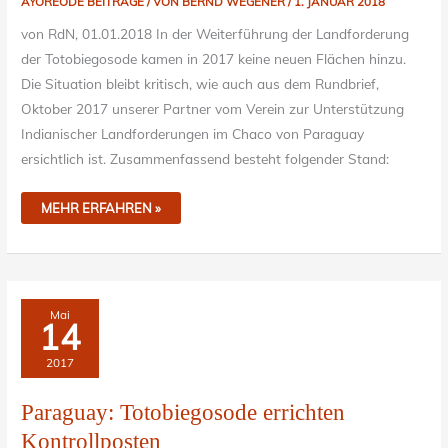
AYOREODE BEITRÄGE
/ VON
BERND WEGENER
/
1. JANUAR 2018
von RdN, 01.01.2018 In der Weiterführung der Landforderung
der Totobiegosode kamen in 2017 keine neuen Flächen hinzu.
Die Situation bleibt kritisch, wie auch aus dem Rundbrief,
Oktober 2017 unserer Partner vom Verein zur Unterstützung
Indianischer Landforderungen im Chaco von Paraguay
ersichtlich ist. Zusammenfassend besteht folgender Stand:
MEHR ERFAHREN »
PARAGUAY:
Mai
TOTOBIEGOSODE
14
ERRICHTEN
KONTROLLPOSTEN
2017
Paraguay: Totobiegosode errichten
Kontrollposten