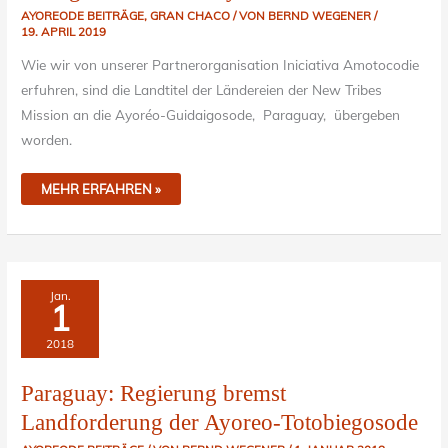
AYOREODE BEITRÄGE
,
GRAN CHACO
/ VON
BERND WEGENER
/
19. APRIL 2019
Wie wir von unserer Partnerorganisation Iniciativa Amotocodie
erfuhren, sind die Landtitel der Ländereien der New Tribes
Mission an die Ayoréo-Guidaigosode, Paraguay, übergeben
worden.
MEHR ERFAHREN »
PARAGUAY:
Jan.
REGIERUNG
1
BREMST
LANDFORDERUNG
DER
2018
AYOREO-
TOTOBIEGOSODE
Paraguay: Regierung bremst
Landforderung der Ayoreo-Totobiegosode