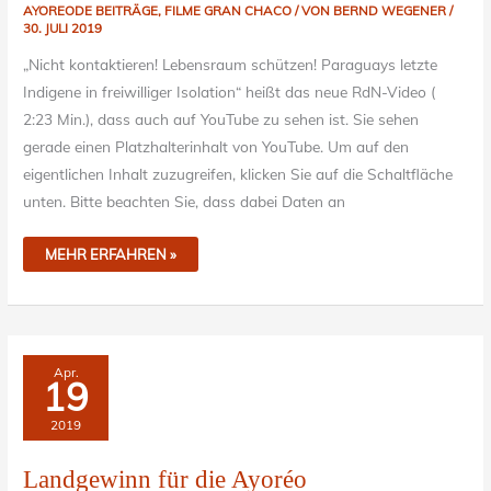
AYOREODE BEITRÄGE
,
FILME GRAN CHACO
/ VON
BERND WEGENER
/
30. JULI 2019
„Nicht kontaktieren! Lebensraum schützen! Paraguays letzte
Indigene in freiwilliger Isolation“ heißt das neue RdN-Video (
2:23 Min.), dass auch auf YouTube zu sehen ist. Sie sehen
gerade einen Platzhalterinhalt von YouTube. Um auf den
eigentlichen Inhalt zuzugreifen, klicken Sie auf die Schaltfläche
unten. Bitte beachten Sie, dass dabei Daten an
MEHR ERFAHREN »
LANDGEWINN
Apr.
FÜR
19
DIE
AYORÉO
2019
Landgewinn für die Ayoréo