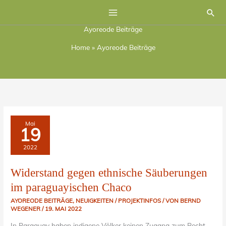
Zum
Suc
Inhalt
Ayoreode Beiträge
springen
Home
»
Ayoreode Beiträge
WIDERSTAND
Mai
GEGEN
19
ETHNISCHE
SÄUBERUNGEN
IM
2022
PARAGUAYISCHEN
CHACO
Widerstand gegen ethnische Säuberungen
im paraguayischen Chaco
AYOREODE BEITRÄGE
,
NEUIGKEITEN / PROJEKTINFOS
/ VON
BERND
WEGENER
/
19. MAI 2022
In Paraguay haben indigene Völker keinen Zugang zum Recht