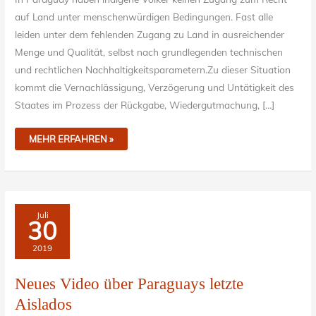
auf Land unter menschenwürdigen Bedingungen. Fast alle
leiden unter dem fehlenden Zugang zu Land in ausreichender
Menge und Qualität, selbst nach grundlegenden technischen
und rechtlichen Nachhaltigkeitsparametern.Zu dieser Situation
kommt die Vernachlässigung, Verzögerung und Untätigkeit des
Staates im Prozess der Rückgabe, Wiedergutmachung, […]
MEHR ERFAHREN »
NEUES
Juli
VIDEO
30
ÜBER
PARAGUAYS
LETZTE
2019
AISLADOS
Neues Video über Paraguays letzte
Aislados