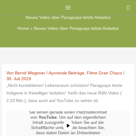
Zum
Su
Inhalt
Neues Video über Paraguays letzte Aislados
springen
Home
»
Neues Video über Paraguays letzte Aislados
Von
Bernd Wegener
/
Ayoreode Beiträge
,
Filme Gran Chaco
/
30. Juli 2019
„Nicht kontaktieren! Lebensraum schützen! Paraguays letzte
Indigene in freiwilliger Isolation“ heißt das neue RdN-Video (
2:23 Min.), dass auch auf YouTube zu sehen ist.
Sie sehen gerade einen Platzhalterinhalt
von
YouTube
. Um auf den eigentlichen
Inhalt zuzugreifen, klicken Sie auf die
Schaltfläche unten. Bitte beachten Sie,
dass dabei Daten an Drittanbieter