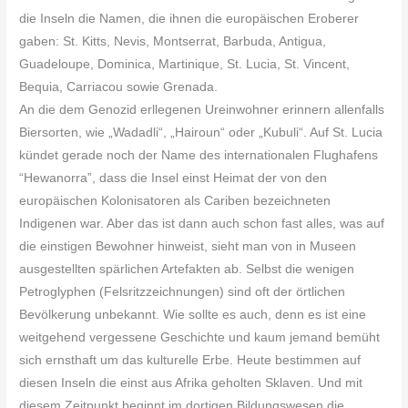
die Inseln die Namen, die ihnen die europäischen Eroberer
gaben: St. Kitts, Nevis, Montserrat, Barbuda, Antigua,
Guadeloupe, Dominica, Martinique, St. Lucia, St. Vincent,
Bequia, Carriacou sowie Grenada.
An die dem Genozid erllegenen Ureinwohner erinnern allenfalls
Biersorten, wie „Wadadli“, „Hairoun“ oder „Kubuli“. Auf St. Lucia
kündet gerade noch der Name des internationalen Flughafens
“Hewanorra”, dass die Insel einst Heimat der von den
europäischen Kolonisatoren als Cariben bezeichneten
Indigenen war. Aber das ist dann auch schon fast alles, was auf
die einstigen Bewohner hinweist, sieht man von in Museen
ausgestellten spärlichen Artefakten ab. Selbst die wenigen
Petroglyphen (Felsritzzeichnungen) sind oft der örtlichen
Bevölkerung unbekannt. Wie sollte es auch, denn es ist eine
weitgehend vergessene Geschichte und kaum jemand bemüht
sich ernsthaft um das kulturelle Erbe. Heute bestimmen auf
diesen Inseln die einst aus Afrika geholten Sklaven. Und mit
diesem Zeitpunkt beginnt im dortigen Bildungswesen die