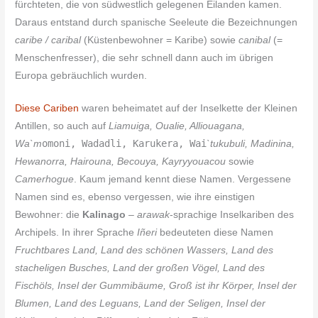
fürchteten, die von südwestlich gelegenen Eilanden kamen.
Daraus entstand durch spanische Seeleute die Bezeichnungen
caribe / caribal
(Küstenbewohner = Karibe) sowie
canibal
(=
Menschenfresser), die sehr schnell dann auch im übrigen
Europa gebräuchlich wurden.
Diese Cariben
waren beheimatet auf der Inselkette der Kleinen
Antillen, so auch auf
Liamuiga, Oualie, Alliouagana,
omoni, Wadadli, Karukera, Wai
Wa`m
`tukubuli, Madinina,
Hewanorra, Hairouna, Becouya, Kayryyouacou
sowie
Camerhogue
. Kaum jemand kennt diese Namen. Vergessene
Namen sind es, ebenso vergessen, wie ihre einstigen
Bewohner: die
Kalinago
–
arawak
-sprachige Inselkariben des
Archipels. In ihrer Sprache
Iñeri
bedeuteten diese Namen
Fruchtbares Land, Land des schönen Wassers, Land des
stacheligen Busches, Land der großen Vögel, Land des
Fischöls, Insel der Gummibäume, Groß ist ihr Körper, Insel der
Blumen, Land des Leguans, Land der Seligen, Insel der