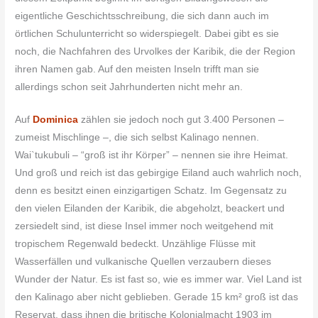
eigentliche Geschichtsschreibung, die sich dann auch im
örtlichen Schulunterricht so widerspiegelt. Dabei gibt es sie
noch, die Nachfahren des Urvolkes der Karibik, die der Region
ihren Namen gab. Auf den meisten Inseln trifft man sie
allerdings schon seit Jahrhunderten nicht mehr an.
Auf
Dominica
zählen sie jedoch noch gut 3.400 Personen –
zumeist Mischlinge –, die sich selbst Kalinago nennen.
Wai`tukubuli – “groß ist ihr Körper” – nennen sie ihre Heimat.
Und groß und reich ist das gebirgige Eiland auch wahrlich noch,
denn es besitzt einen einzigartigen Schatz. Im Gegensatz zu
den vielen Eilanden der Karibik, die abgeholzt, beackert und
zersiedelt sind, ist diese Insel immer noch weitgehend mit
tropischem Regenwald bedeckt. Unzählige Flüsse mit
Wasserfällen und vulkanische Quellen verzaubern dieses
Wunder der Natur. Es ist fast so, wie es immer war. Viel Land ist
den Kalinago aber nicht geblieben. Gerade 15 km² groß ist das
Reservat, dass ihnen die britische Kolonialmacht 1903 im