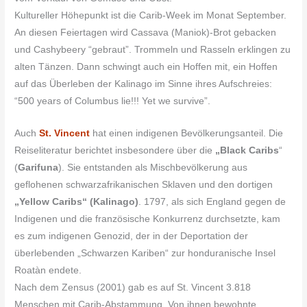
Kultureller Höhepunkt ist die Carib-Week im Monat September.
An diesen Feiertagen wird Cassava (Maniok)-Brot gebacken
und Cashybeery “gebraut”. Trommeln und Rasseln erklingen zu
alten Tänzen. Dann schwingt auch ein Hoffen mit, ein Hoffen
auf das Überleben der Kalinago im Sinne ihres Aufschreies:
“500 years of Columbus lie!!! Yet we survive”.
Auch
St. Vincent
hat einen indigenen Bevölkerungsanteil. Die
Reiseliteratur berichtet insbesondere über die
„Black Caribs
“
(
Garifuna
). Sie entstanden als Mischbevölkerung aus
geflohenen schwarzafrikanischen Sklaven und den dortigen
„Yellow Caribs“ (Kalinago)
. 1797, als sich England gegen de
Indigenen und die französische Konkurrenz durchsetzte, kam
es zum indigenen Genozid, der in der Deportation der
überlebenden „Schwarzen Kariben“ zur honduranische Insel
Roatàn endete.
Nach dem Zensus (2001) gab es auf St. Vincent 3.818
Menschen mit Carib-Abstammung. Von ihnen bewohnte