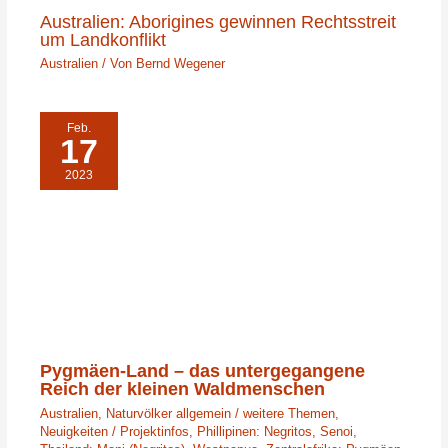
Australien: Aborigines gewinnen Rechtsstreit
um Landkonflikt
Australien
/ Von
Bernd Wegener
Feb.
17
2023
Pygmäen-Land – das untergegangene
Reich der kleinen Waldmenschen
Australien
,
Naturvölker allgemein / weitere Themen
,
Neuigkeiten / Projektinfos
,
Phillipinen: Negritos
,
Senoi
,