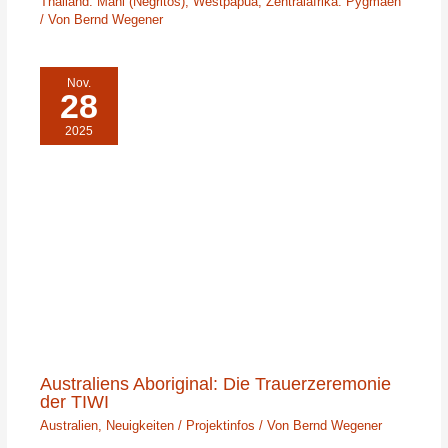
Thailand: Mani (Negritos)
,
Westpapua
,
Zentralafrika: Pygmäen
/ Von
Bernd Wegener
Nov.
28
2025
Australiens Aboriginal: Die Trauerzeremonie
der TIWI
Australien
,
Neuigkeiten / Projektinfos
/ Von
Bernd Wegener