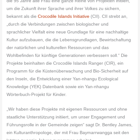
die 95 Jahre alte Frau eine ganze Reihe von Projekten initiiert,
um die Zukunft ihrer Sprache und ihrer Volkes zu sichern,
bekannt als die
Crocodile Islands Initiative
(CII). CII strebt an,
„durch die Verbindungen zwischen biologischer und
sprachlicher Vielfalt eine neue Grundlage für eine nachhaltige
Kultur aufzubauen, die die Lebensgrundlagen, Bewirtschaftung
der natürlichen und kulturellen Ressourcen und das
Wohlbefinden für künftige Generationen verbessern soll.“ Die
Projekte beinhalten die Crocodile Islands Ranger (CIR), ein
Programm für die Küstenüberwachung und Bio-Sicherheit auf
den Inseln, die Entwicklung einer Yan-nhangu Ecological
Knowledge (YEK) Datenbank sowie ein Yan-nhangu
Wörterbuch-Projekt für Kinder.
„Wir haben diese Projekte mit eigenen Ressourcen und ohne
staatliche Unterstützung initiiert, um unser Engagement und
Führungsrolle in der Gemeinde zeigen“ sagt Dr. Bentley James,
ein Kulturanthropologe, der mit Frau Baymarrwangga seit den