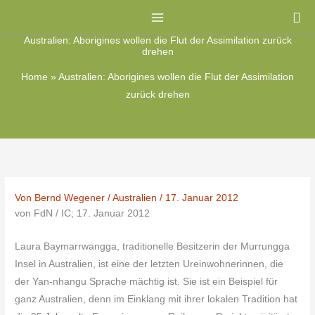
Zum
Su
Inhalt
Australien: Aborigines wollen die Flut der Assimilation zurück
springen
drehen
Home
»
Australien: Aborigines wollen die Flut der Assimilation
zurück drehen
Von
Bernd Wegener
/
Australien
/
17. Januar 2012
von FdN / IC; 17. Januar 2012
Laura Baymarrwangga, traditionelle Besitzerin der Murrungga
Insel in Australien, ist eine der letzten Ureinwohnerinnen, die
der Yan-nhangu Sprache mächtig ist.
Sie ist ein Beispiel für
ganz Australien, denn im Einklang mit ihrer lokalen Tradition hat