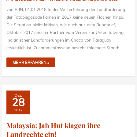
von RdN, 01.01.2018 In der Weiterführung der Landforderung
der Totobiegosode kamen in 2017 keine neuen Flächen hinzu.
Die Situation bleibt kritisch, wie auch aus dem Rundbrief,
Oktober 2017 unserer Partner vom Verein zur Unterstützung
Indianischer Landforderungen im Chaco von Paraguay
ersichtlich ist. Zusammenfassend besteht folgender Stand:
MEHR ERFAHREN »
MALAYSIA:
Dez.
JAH
28
HUT
KLAGEN
IHRE
2017
LANDRECHTE
EIN!
Malaysia: Jah Hut klagen ihre
Landrechte ein!