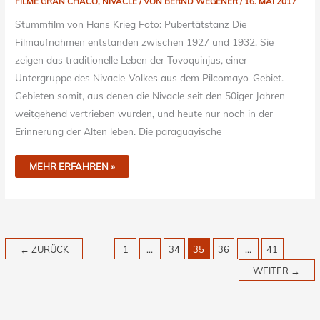
FILME GRAN CHACO
,
NIVACLE
/ VON
BERND WEGENER
/
16. MAI 2017
Stummfilm von Hans Krieg Foto: Pubertätstanz Die
Filmaufnahmen entstanden zwischen 1927 und 1932. Sie
zeigen das traditionelle Leben der Tovoquinjus, einer
Untergruppe des Nivacle-Volkes aus dem Pilcomayo-Gebiet.
Gebieten somit, aus denen die Nivacle seit den 50iger Jahren
weitgehend vertrieben wurden, und heute nur noch in der
Erinnerung der Alten leben. Die paraguayische
MEHR ERFAHREN »
←
ZURÜCK
1
…
34
35
36
…
41
WEITER
→