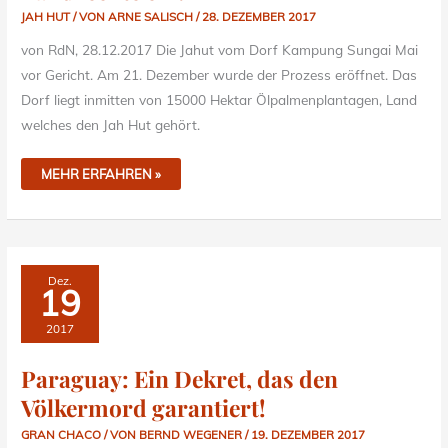
JAH HUT
/ VON
ARNE SALISCH
/
28. DEZEMBER 2017
von RdN, 28.12.2017 Die Jahut vom Dorf Kampung Sungai Mai
vor Gericht. Am 21. Dezember wurde der Prozess eröffnet. Das
Dorf liegt inmitten von 15000 Hektar Ölpalmenplantagen, Land
welches den Jah Hut gehört.
MEHR ERFAHREN »
PARAGUAY:
Dez.
EIN
19
DEKRET,
DAS
DEN
2017
VÖLKERMORD
GARANTIERT!
Paraguay: Ein Dekret, das den
Völkermord garantiert!
GRAN CHACO
/ VON
BERND WEGENER
/
19. DEZEMBER 2017