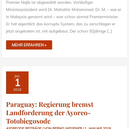
Premier Najib ist abgewählt worden. Vorläufiger
Ministerpräsident wird Dr. Mahathir Mohammed. Dr. M. – wie er
in Malaysia genannt wird – war schon einmal Premierminister.
Er hat eigentlich das korrupte System, das zu zerschlagen er
jetzt angetreten ist, mit aufgebaut. Der schon 92jährige […]
MEHR ERFAHREN »
PARAGUAY:
Jan.
REGIERUNG
1
BREMST
LANDFORDERUNG
DER
2018
AYOREO-
TOTOBIEGOSODE
Paraguay: Regierung bremst
Landforderung der Ayoreo-
Totobiegosode
AYOREODE BEITRÄGE
/ VON
BERND WEGENER
/
1. JANUAR 2018