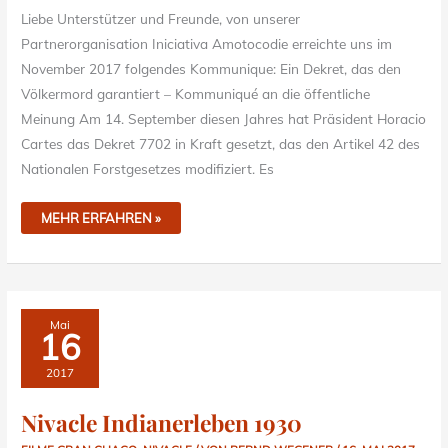
Liebe Unterstützer und Freunde, von unserer
Partnerorganisation Iniciativa Amotocodie erreichte uns im
November 2017 folgendes Kommunique: Ein Dekret, das den
Völkermord garantiert – Kommuniqué an die öffentliche
Meinung Am 14. September diesen Jahres hat Präsident Horacio
Cartes das Dekret 7702 in Kraft gesetzt, das den Artikel 42 des
Nationalen Forstgesetzes modifiziert. Es
MEHR ERFAHREN »
NIVACLE
Mai
INDIANERLEBEN
16
1930
2017
Nivacle Indianerleben 1930