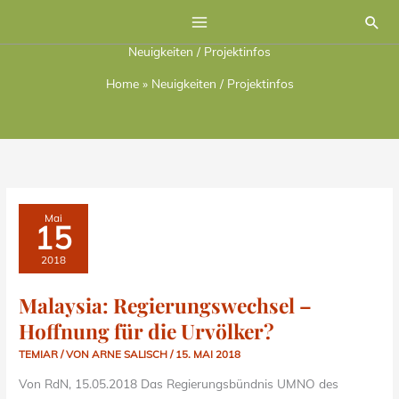
Zum
Suc
Inhalt
Neuigkeiten / Projektinfos
springen
Home
»
Neuigkeiten / Projektinfos
MALAYSIA:
Mai
REGIERUNGSWECHSEL
15
–
HOFFNUNG
FÜR
2018
DIE
URVÖLKER?
Malaysia: Regierungswechsel –
Hoffnung für die Urvölker?
TEMIAR
/ VON
ARNE SALISCH
/
15. MAI 2018
Von RdN, 15.05.2018 Das Regierungsbündnis UMNO des