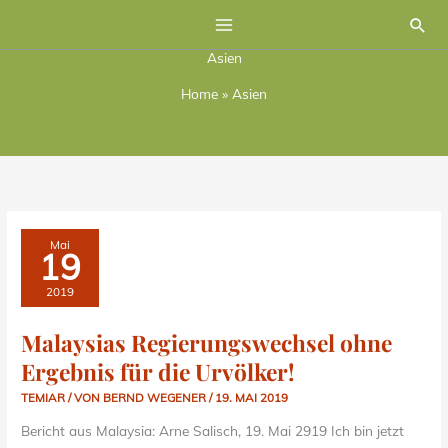
Zum
Suc
Inhalt
Asien
springen
Home
»
Asien
MALAYSIAS
Mai
REGIERUNGSWECHSEL
19
OHNE
ERGEBNIS
FÜR
2019
DIE
URVÖLKER!
Malaysias Regierungswechsel ohne
Ergebnis für die Urvölker!
TEMIAR
/ VON
BERND WEGENER
/
19. MAI 2019
Bericht aus Malaysia: Arne Salisch, 19. Mai 2919 Ich bin jetzt