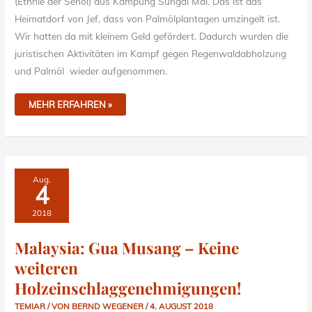
(Ethnie der Senoi) aus Kampung Sungai Mai. Das ist das
Heimatdorf von Jef, dass von Palmölplantagen umzingelt ist.
Wir hatten da mit kleinem Geld gefördert. Dadurch wurden die
juristischen Aktivitäten im Kampf gegen Regenwaldabholzung
und Palmöl wieder aufgenommen.
MEHR ERFAHREN »
MALAYSIA:
Aug.
GUA
4
MUSANG
–
KEINE
2018
WEITEREN
HOLZEINSCHLAGGENEHMIGUNGEN!
Malaysia: Gua Musang – Keine
weiteren
Holzeinschlaggenehmigungen!
TEMIAR
/ VON
BERND WEGENER
/
4. AUGUST 2018