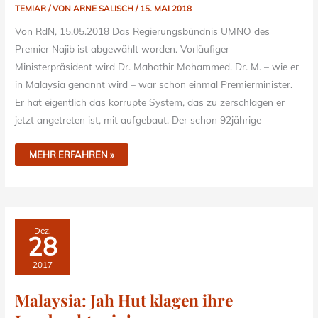
TEMIAR
/ VON
ARNE SALISCH
/
15. MAI 2018
Von RdN, 15.05.2018 Das Regierungsbündnis UMNO des
Premier Najib ist abgewählt worden. Vorläufiger
Ministerpräsident wird Dr. Mahathir Mohammed. Dr. M. – wie er
in Malaysia genannt wird – war schon einmal Premierminister.
Er hat eigentlich das korrupte System, das zu zerschlagen er
jetzt angetreten ist, mit aufgebaut. Der schon 92jährige
MEHR ERFAHREN »
MALAYSIA:
Dez.
JAH
28
HUT
KLAGEN
IHRE
2017
LANDRECHTE
EIN!
Malaysia: Jah Hut klagen ihre