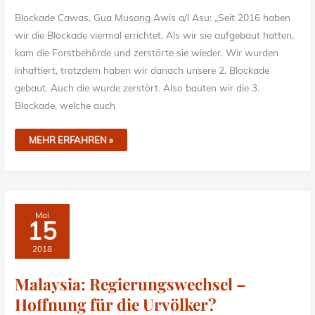
Blockade Cawas, Gua Musang Awis a/l Asu: „Seit 2016 haben
wir die Blockade viermal errichtet. Als wir sie aufgebaut hatten,
kam die Forstbehörde und zerstörte sie wieder. Wir wurden
inhaftiert, trotzdem haben wir danach unsere 2. Blockade
gebaut. Auch die wurde zerstört. Also bauten wir die 3.
Blockade, welche auch
MEHR ERFAHREN »
MALAYSIA:
Mai
REGIERUNGSWECHSEL
15
–
HOFFNUNG
FÜR
2018
DIE
URVÖLKER?
Malaysia: Regierungswechsel –
Hoffnung für die Urvölker?