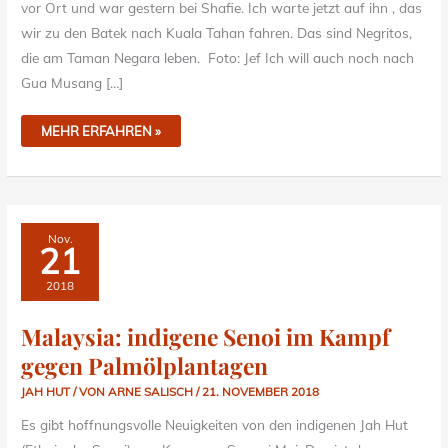
vor Ort und war gestern bei Shafie. Ich warte jetzt auf ihn , das
wir zu den Batek nach Kuala Tahan fahren. Das sind Negritos,
die am Taman Negara leben. Foto: Jef Ich will auch noch nach
Gua Musang […]
MEHR ERFAHREN »
MALAYSIA:
Nov.
INDIGENE
21
SENOI
IM
KAMPF
2018
GEGEN
PALMÖLPLANTAGEN
Malaysia: indigene Senoi im Kampf
gegen Palmölplantagen
JAH HUT
/ VON
ARNE SALISCH
/
21. NOVEMBER 2018
Es gibt hoffnungsvolle Neuigkeiten von den indigenen Jah Hut