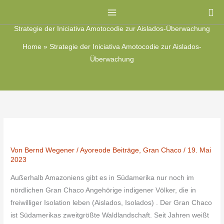
Zum
Su
Inhalt
Strategie der Iniciativa Amotocodie zur Aislados-Überwachung
springen
Home
»
Strategie der Iniciativa Amotocodie zur Aislados-
Überwachung
Von
Bernd Wegener
/
Ayoreode Beiträge
,
Gran Chaco
/
19. Mai
2023
Außerhalb Amazoniens gibt es in Südamerika nur noch im
nördlichen Gran Chaco Angehörige indigener Völker, die in
freiwilliger Isolation leben (Aislados, Isolados) . Der Gran Chaco
ist Südamerikas zweitgrößte Waldlandschaft. Seit Jahren weißt