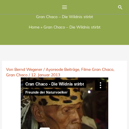
Zum
Suc
Inhalt
Gran Chaco – Die Wildnis stirbt
springen
Home
»
Gran Chaco – Die Wildnis stirbt
Von
Bernd Wegener
/
Ayoreode Beiträge
,
Filme Gran Chaco
,
Gran Chaco
/
12. Januar 2013