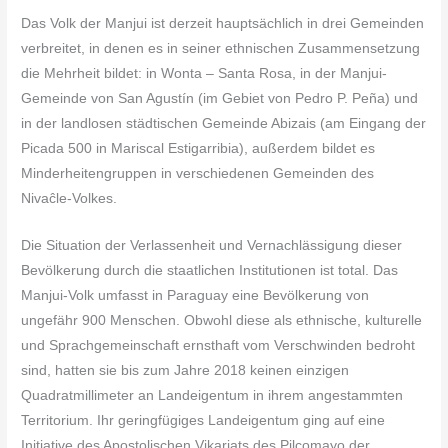
Das Volk der Manjui ist derzeit hauptsächlich in drei Gemeinden
verbreitet, in denen es in seiner ethnischen Zusammensetzung
die Mehrheit bildet: in Wonta – Santa Rosa, in der Manjui-
Gemeinde von San Agustín (im Gebiet von Pedro P. Peña) und
in der landlosen städtischen Gemeinde Abizais (am Eingang der
Picada 500 in Mariscal Estigarribia), außerdem bildet es
Minderheitengruppen in verschiedenen Gemeinden des
Nivaĉle-Volkes.
Die Situation der Verlassenheit und Vernachlässigung dieser
Bevölkerung durch die staatlichen Institutionen ist total. Das
Manjui-Volk umfasst in Paraguay eine Bevölkerung von
ungefähr 900 Menschen. Obwohl diese als ethnische, kulturelle
und Sprachgemeinschaft ernsthaft vom Verschwinden bedroht
sind, hatten sie bis zum Jahre 2018 keinen einzigen
Quadratmillimeter an Landeigentum in ihrem angestammten
Territorium. Ihr geringfügiges Landeigentum ging auf eine
Initiative des Apostolischen Vikariats des Pilcomayo der