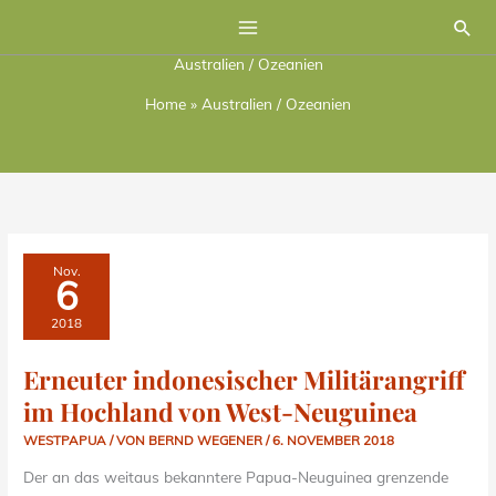
Zum
Suc
Inhalt
Australien / Ozeanien
springen
Home
»
Australien / Ozeanien
ERNEUTER
Nov.
INDONESISCHER
6
MILITÄRANGRIFF
IM
HOCHLAND
2018
VON
WEST-
NEUGUINEA
Erneuter indonesischer Militärangriff
im Hochland von West-Neuguinea
WESTPAPUA
/ VON
BERND WEGENER
/
6. NOVEMBER 2018
Der an das weitaus bekanntere Papua-Neuguinea grenzende