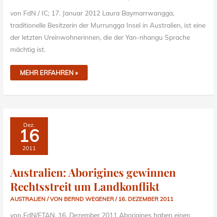
von FdN / IC; 17. Januar 2012 Laura Baymarrwangga,
traditionelle Besitzerin der Murrungga Insel in Australien, ist eine
der letzten Ureinwohnerinnen, die der Yan-nhangu Sprache
mächtig ist.
MEHR ERFAHREN »
AUSTRALIEN:
Dez.
ABORIGINES
16
GEWINNEN
RECHTSSTREIT
UM
2011
LANDKONFLIKT
Australien: Aborigines gewinnen
Rechtsstreit um Landkonflikt
AUSTRALIEN
/ VON
BERND WEGENER
/
16. DEZEMBER 2011
von FdN/ETAN, 16. Dezember 2011 Aborigines haben einen