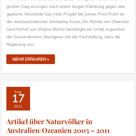
großen Sieg errungen nach einem langen Kleinkrieg gegen das
geplante Woodside Gas-Hub-Projekt bei James Price Point an
der westaustralischen Kimberley Küste. Ein Richter am Obersten
Gerichtshof von Wayne Martin bestätigte ein Urteil zugunsten
der Goolarabooloo Aborigines mit der Feststellung, dass die
Regierung von
MEHR ERFAHREN »
ARTIKEL
Aug.
ÜBER
17
NATURVÖLKER
IN
AUSTRALIEN/OZEANIEN
2011
2005
–
2011
Artikel über Naturvölker in
Australien/Ozeanien 2005 – 2011