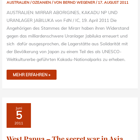
AUSTRALIEN / OZEANIEN
/ VON
BERND WEGENER
/
17. AUGUST 2011
AUSTRALIEN: MIRRAR ABORIGINES, KAKADU NP UND
URANLAGER JABILUKA von FdN / IC, 19. April 2011 Die
Angehörigen des Stammes der Mirarr haben ihren Widerstand
gegen das milliardenschwere Uranlager Jabiluka erneuert und
sich dafür ausgesprochen, die Lagerstätte aus Solidarität mit
der Bevölkerung von Japan zu einem Teil des als UNESCO-
Weltkulturerbe geführten Kakadu-Nationalparks zu erheben.
MEHR ERFAHREN »
WEST
Juni
PAPUA
5
–
THE
SECRET
2011
WAR
IN
ASIA
West Papua – The secret war in Asia