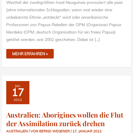
Westteil der zweitgrößten Insel Neuguinea provoziert alle paar
Jahre internationalen Schlagzeilen, wenn mal wieder eine
unbekannte Ethnie „entdeckt“ wird oder amerikanische
Professoren von Papua-Rebellen der OPM (Organisasi Papua
Merdeka (OPM; deutsch Organisation für ein freies Papua)
getötet werden, wie 2002 geschehen. Dabei ist […]
MEHR ERFAHREN »
AUSTRALIEN:
Jan.
ABORIGINES
17
WOLLEN
DIE
FLUT
2012
DER
ASSIMILATION
ZURÜCK
DREHEN
Australien: Aborigines wollen die Flut
der Assimilation zurück drehen
AUSTRALIEN
/ VON
BERND WEGENER
/
17. JANUAR 2012