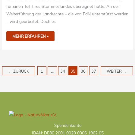
für einen Teil ihres Stammeslandes übereignet hatte. An der
Weiterführung der Landrechte – die von FdN unterstützt werden
– wird gearbeitet. Doch es
MEHR ERFAHREN »
←
ZURÜCK
1
…
34
35
36
37
WEITER
→
Kategorien
Spendenkonto
IBAN: DE80 2001 0020 0006 1962 05