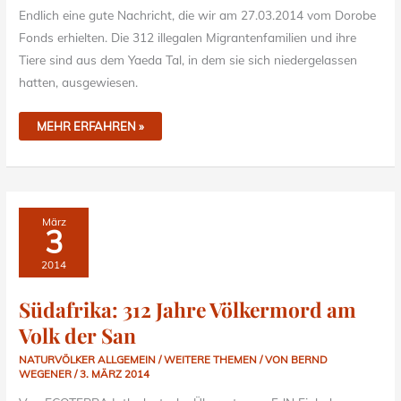
Endlich eine gute Nachricht, die wir am 27.03.2014 vom Dorobe
Fonds erhielten. Die 312 illegalen Migrantenfamilien und ihre
Tiere sind aus dem Yaeda Tal, in dem sie sich niedergelassen
hatten, ausgewiesen.
MEHR ERFAHREN »
SÜDAFRIKA:
März
312
3
JAHRE
VÖLKERMORD
AM
2014
VOLK
DER
SAN
Südafrika: 312 Jahre Völkermord am
Volk der San
NATURVÖLKER ALLGEMEIN / WEITERE THEMEN
/ VON
BERND
WEGENER
/
3. MÄRZ 2014