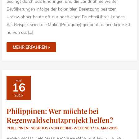
bedingt durch das Eindringen und die Landnahme weißer
Bevölkerungen infolge der kolonialen Besetzung besitzen
Ureinwohner heute oft nur noch einen Bruchteil ihres Landes.
Als Beispiel seien die Makà (Paraguay) genannt, denen keine 30
ha von ca. […]
MEHR ERFAHREN »
PHILIPPINEN:
Mai
WER
16
MÖCHTE
BEI
REGENWALDSCHUTZPROJEKT
2015
HELFEN?
Philippinen: Wer möchte bei
Regenwaldschutzprojekt helfen?
PHILLIPINEN: NEGRITOS
/ VON
BERND WEGENER
/
16. MAI 2015
REGENWALD DER AGTA BEWAHREN Vom 8. März – 5. Mai