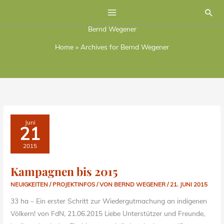
Zum
Suc
Inhalt
Bernd Wegener
springen
Home
»
Archives for Bernd Wegener
KAMPAGNEN
Juni
BIS
21
2015
2015
Kampagnen bis 2015
NEUIGKEITEN / PROJEKTINFOS
/ VON
BERND WEGENER
/
21. JUNI 2015
33 ha – Ein erster Schritt zur Wiedergutmachung an indigenen
Völkern! von FdN, 21.06.2015 Liebe Unterstützer und Freunde,