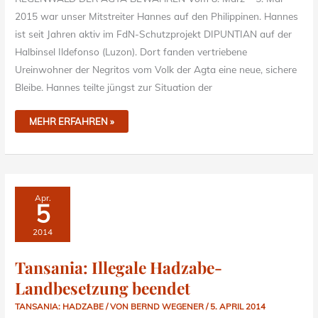
2015 war unser Mitstreiter Hannes auf den Philippinen. Hannes
ist seit Jahren aktiv im FdN-Schutzprojekt DIPUNTIAN auf der
Halbinsel Ildefonso (Luzon). Dort fanden vertriebene
Ureinwohner der Negritos vom Volk der Agta eine neue, sichere
Bleibe. Hannes teilte jüngst zur Situation der
MEHR ERFAHREN »
TANSANIA:
Apr.
ILLEGALE
5
HADZABE-
LANDBESETZUNG
BEENDET
2014
Tansania: Illegale Hadzabe-
Landbesetzung beendet
TANSANIA: HADZABE
/ VON
BERND WEGENER
/
5. APRIL 2014