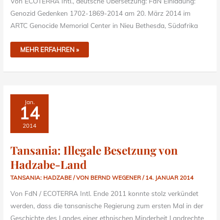
Von ECOTERRA Intl., deutsche Übersetzung: FdN Einladung:
Genozid Gedenken 1702-1869-2014 am 20. März 2014 im
ARTC Genocide Memorial Center in Nieu Bethesda, Südafrika
MEHR ERFAHREN »
TANSANIA:
Jan.
ILLEGALE
14
BESETZUNG
VON
HADZABE-
2014
LAND
Tansania: Illegale Besetzung von
Hadzabe-Land
TANSANIA: HADZABE
/ VON
BERND WEGENER
/
14. JANUAR 2014
Von FdN / ECOTERRA Intl. Ende 2011 konnte stolz verkündet
werden, dass die tansanische Regierung zum ersten Mal in der
Geschichte des Landes einer ethnischen Minderheit Landrechte