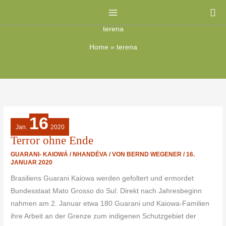
Zum
Kategorien
Su
Inhalt
terena
springen
Home
»
terena
16
TERROR
OHNE
Jan.
2020
ENDE
Terror ohne Ende
GUARANI- KAIOWÁ / NHANDÉVA
/ VON
BERND WEGENER
/
16.
JANUAR 2020
Brasiliens Guarani Kaiowa werden gefoltert und ermordet
Bundesstaat Mato Grosso do Sul: Direkt nach Jahresbeginn
nahmen am 2. Januar etwa 180 Guarani und Kaiowa-Familien
ihre Arbeit an der Grenze zum indigenen Schutzgebiet der