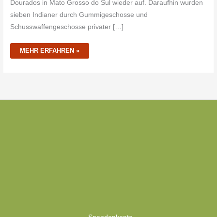
Dourados in Mato Grosso do Sul wieder auf. Daraufhin wurden
sieben Indianer durch Gummigeschosse und
Schusswaffengeschosse privater […]
MEHR ERFAHREN »