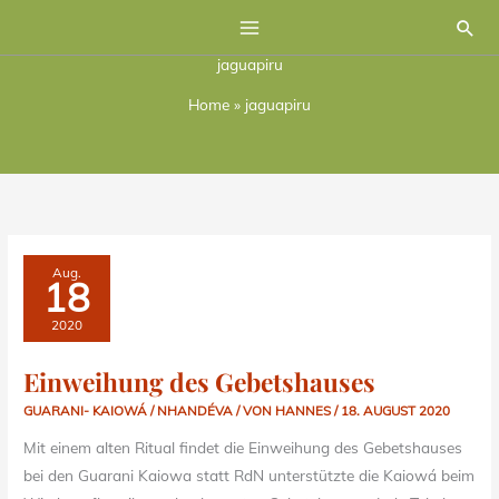
Zum
Suc
Inhalt
jaguapiru
springen
Home
»
jaguapiru
EINWEIHUNG
Aug.
DES
18
GEBETSHAUSES
2020
Einweihung des Gebetshauses
GUARANI- KAIOWÁ / NHANDÉVA
/ VON
HANNES
/
18. AUGUST 2020
Mit einem alten Ritual findet die Einweihung des Gebetshauses
bei den Guarani Kaiowa statt RdN unterstützte die Kaiowá beim