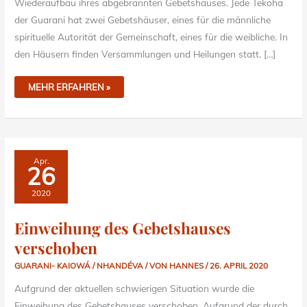
Wiederaufbau ihres abgebrannten Gebetshauses. Jede Tekoha
der Guarani hat zwei Gebetshäuser, eines für die männliche
spirituelle Autorität der Gemeinschaft, eines für die weibliche. In
den Häusern finden Versammlungen und Heilungen statt. […]
MEHR ERFAHREN »
EINWEIHUNG
Apr.
DES
26
GEBETSHAUSES
VERSCHOBEN
2020
Einweihung des Gebetshauses
verschoben
GUARANI- KAIOWÁ / NHANDÉVA
/ VON
HANNES
/
26. APRIL 2020
Aufgrund der aktuellen schwierigen Situation wurde die
Einweihung des Gebetshauses verschoben. Aufgrund der durch