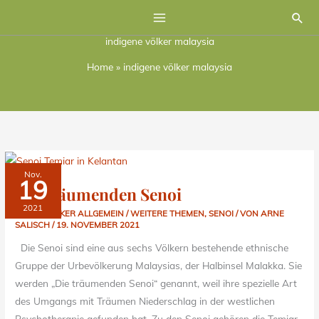
Zum
Suc
Inhalt
indigene völker malaysia
springen
Home
»
indigene völker malaysia
DIE
Nov.
TRÄUMENDEN
19
SENOI
Die träumenden Senoi
2021
NATURVÖLKER ALLGEMEIN / WEITERE THEMEN
,
SENOI
/ VON
ARNE
SALISCH
/
19. NOVEMBER 2021
Die Senoi sind eine aus sechs Völkern bestehende ethnische
Gruppe der Urbevölkerung Malaysias, der Halbinsel Malakka. Sie
werden „Die träumenden Senoi“ genannt, weil ihre spezielle Art
des Umgangs mit Träumen Niederschlag in der westlichen
Psychotherapie gefunden hat. Zu den Senoi gehören die Temiar,