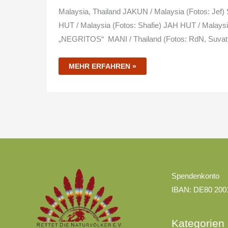
Malaysia, Thailand JAKUN / Malaysia (Fotos: Je
HUT / Malaysia (Fotos: Shafie) JAH HUT / Malays
„NEGRITOS“ MANI / Thailand (Fotos: RdN, Suvat 
MEHR ERFAHREN »
Kategorien
Spendenkonto
IBAN: DE80 200
Kategorien