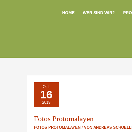
Zum
Inhalt
HOME
WER SIND WIR?
PRO
springen
FOTOS
Okt.
PROTOMALAYEN
16
2019
Fotos Protomalayen
FOTOS PROTOMALAYEN
/ VON
ANDREAS SCHOEL