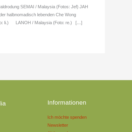
aldrodung SEMAI / Malaysia (Fotos: Jef) JAH
e der halbnomadisch lebenden Che Wong
: li.) LANOH / Malaysia (Foto: re.) […]
n
Informationen
ia
Ich möchte spenden
Newsletter