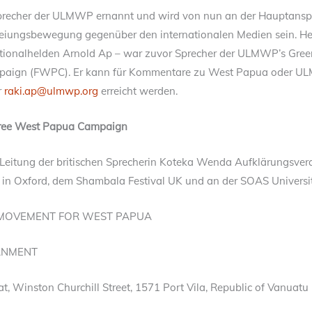
recher der ULMWP ernannt und wird von nun an der Hauptanspre
eiungsbewegung gegenüber den internationalen Medien sein. He
ionalhelden Arnold Ap – war zuvor Sprecher der ULMWP’s Green
paign (FWPC). Er kann für Kommentare zu West Papua oder 
r
raki.ap@ulmwp.org
erreicht werden.
Free West Papua Campaign
Leitung der britischen Sprecherin Koteka Wenda Aufklärungsve
in Oxford, dem Shambala Festival UK und an der SOAS Universi
 MOVEMENT FOR WEST PAPUA
RNMENT
iat, Winston Churchill Street, 1571 Port Vila, Republic of Vanuatu