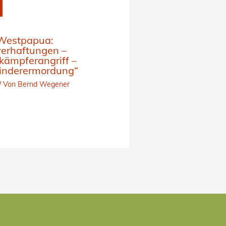
 Westpapua:
erhaftungen –
skämpferangriff –
Kinderermordung“
/ Von
Bernd Wegener
ok
dIn