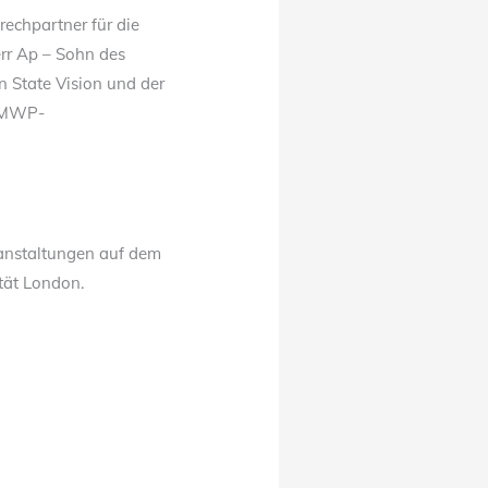
chpartner für die
rr Ap – Sohn des
 State Vision und der
ULMWP-
ranstaltungen auf dem
tät London.