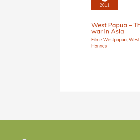
2011
West Papua – Th
war in Asia
Filme Westpapua
,
West
Hannes