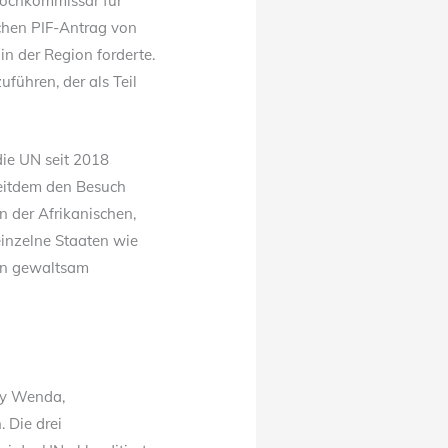
Hochkommissar für
chen PIF-Antrag von
n der Region forderte.
ühren, der als Teil
die UN seit 2018
seitdem den Besuch
on der Afrikanischen,
inzelne Staaten wie
en gewaltsam
ny Wenda,
 Die drei