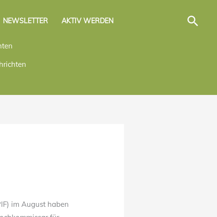
Suc
NEWSLETTER
AKTIV WERDEN
hten
richten
PIF) im August haben