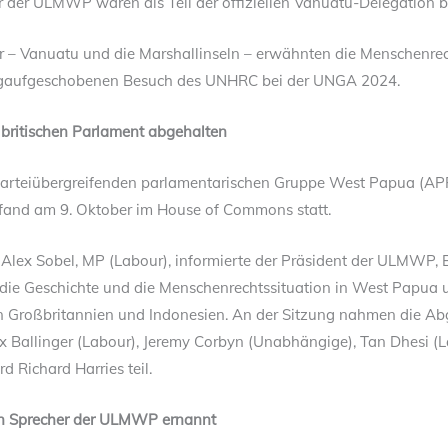
 der ULMWP waren als Teil der offiziellen Vanuatu-Delegation be
r – Vanuatu und die Marshallinseln – erwähnten die Menschenre
ngaufgeschobenen Besuch des UNHRC bei der UNGA 2024.
ritischen Parlament abgehalten
 parteiübergreifenden parlamentarischen Gruppe West Papua (A
 fand am 9. Oktober im House of Commons statt.
 Alex Sobel, MP (Labour), informierte der Präsident der ULMWP,
 die Geschichte und die Menschenrechtssituation in West Papua u
 Großbritannien und Indonesien. An der Sitzung nahmen die Ab
x Ballinger (Labour), Jeremy Corbyn (Unabhängige), Tan Dhesi (L
d Richard Harries teil.
len Sprecher der ULMWP ernannt