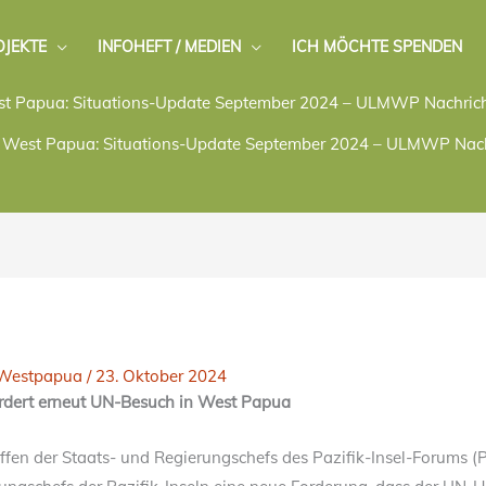
OJEKTE
INFOHEFT / MEDIEN
ICH MÖCHTE SPENDEN
t Papua: Situations-Update September 2024 – ULMWP Nachric
West Papua: Situations-Update September 2024 – ULMWP Nach
Westpapua
/
23. Oktober 2024
ordert erneut UN-Besuch in West Papua
effen der Staats- und Regierungschefs des Pazifik-Insel-Forums (