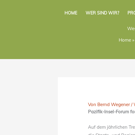
Zum
Inhalt
HOME
WER SIND WIR?
PR
springen
Wes
Home
»
Von
Bernd Wegener
/
Pazifik-Insel-Forum f
Auf dem jährlichen Tr