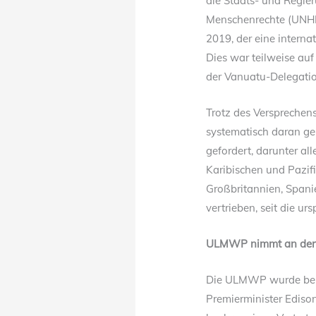
die Staats- und Regie
Menschenrechte (UNHRC
2019, der eine intern
Dies war teilweise au
der Vanuatu-Delegatio
Trotz des Versprechen
systematisch daran ge
gefordert, darunter al
Karibischen und Pazif
Großbritannien, Span
vertrieben, seit die ur
ULMWP nimmt an der 
Die ULMWP wurde bei
Premierminister Ediso