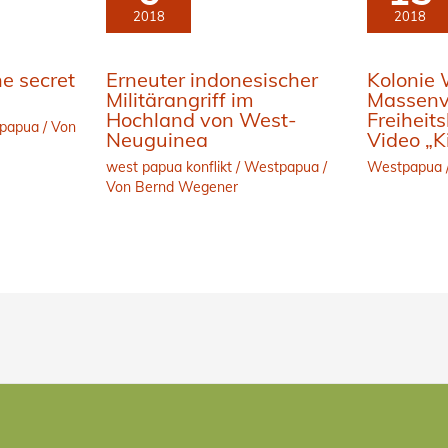
2018
2018
e secret
Erneuter indonesischer
Kolonie
Militärangriff im
Massenv
Hochland von West-
Freiheit
papua
/ Von
Neuguinea
Video „
west papua konflikt
/
Westpapua
/
Westpapua
Von
Bernd Wegener
Facebo
Linke