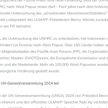
rungschefs der Pazifik-Inseln eine neue Forderung, dass der UN-
) nach West Papua reisen darf – Fünf Jahre nach dem historis
ationale Untersuchung des „schwärenden Menschenrechtsleidens“ i
f die Lobbyarbeit des ULMWP-Präsidenten Benny Wenda zurückzuf
n am PIF teilnahm.
s, die Untersuchung des UNHRC zu unterstützen, hat Indonesien 
hindert zur Einreise nach West Papua. Über 100 Länder haben 
le Mitgliedsstaaten des Pazifik-Insel-Forums (PIF), die Organisati
ischen Staaten (OACPS)xxxix, die Europäische Kommission und e
ien und die Niederlande. Mehr als 100.000 West-Papuaner wurd
sprüngliche Forderung gestellt wurde.
UN-Generalversammlung 2024 teil
 der UN-Generalversammlung (UNGA) 2024 von Präsident Ben
n Waromi und den offiziellen ULMWP-Sprecher Raki Ap vertreten.