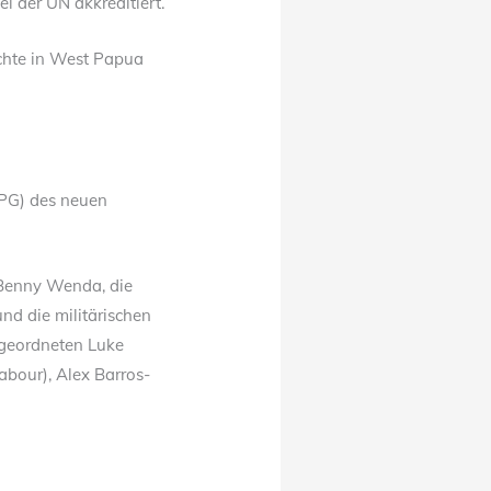
i der UN akkreditiert.
chte in West Papua
PPG) des neuen
 Benny Wenda, die
nd die militärischen
geordneten Luke
abour), Alex Barros-