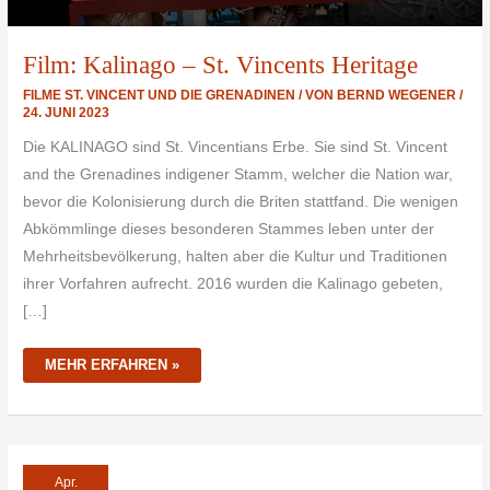
Film: Kalinago – St. Vincents Heritage
FILME ST. VINCENT UND DIE GRENADINEN
/ VON
BERND WEGENER
/
24. JUNI 2023
Die KALINAGO sind St. Vincentians Erbe. Sie sind St. Vincent
and the Grenadines indigener Stamm, welcher die Nation war,
bevor die Kolonisierung durch die Briten stattfand. Die wenigen
Abkömmlinge dieses besonderen Stammes leben unter der
Mehrheitsbevölkerung, halten aber die Kultur und Traditionen
ihrer Vorfahren aufrecht. 2016 wurden die Kalinago gebeten,
[…]
MEHR ERFAHREN »
KALINAGO
Apr.
WORRIER