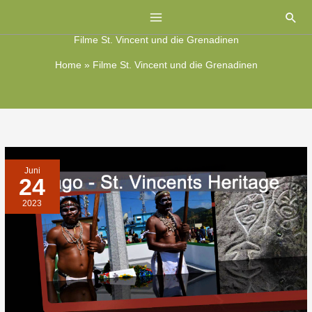
Zum
Suc
Inhalt
Filme St. Vincent und die Grenadinen
springen
Home
»
Filme St. Vincent und die Grenadinen
FILM:
Juni
KALINAGO
24
–
ST.
VINCENTS
2023
HERITAGE