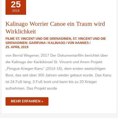
25
CANOE
EIN
TRAUM
2019
WIRD
WIRKLICHKEIT
Kalinago Worrier Canoe ein Traum wird
Wirklichkeit
FILME ST. VINCENT UND DIE GRENADINEN
,
ST. VINCENT UND DIE
GRENADINEN: GARIFUNA / KALINAGO
/ VON
HANNES
/
25. APRIL 2019
von Bernd Wegener, 2017 Der Dokumentarfilm berichtet über
die Kalinago der Karibikinsel St. Vincent und ihrem Projekt
„Pirogue-Krieger-Kanu“ (2014-16), dem ersten seetüchtigen
Boot, das seit über 300 Jahren wieder gebaut wurde. Das Kanu
ist 24 Fuß lang, 3 Fuß breit und kann bis zu 20 Krieger
aufnehmen. Das Projekt wurde
MEHR ERFAHREN »