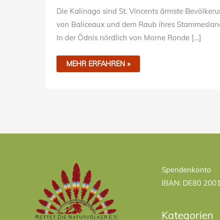
Die Kalinago sind St. Vincents ärmste Bevölker
von Baliceaux und dem Raub ihres Stammeslandes
In der Ödnis nördlich von Morne Ronde […]
MEHR ERFAHREN »
Kategorien
Spendenkonto
IBAN: DE80 200
Kategorien