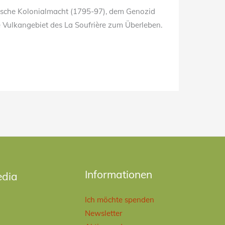
glische Kolonialmacht (1795-97), dem Genozid
 Vulkangebiet des La Soufrière zum Überleben.
ok
dIn
Informationen
edia
Ich möchte spenden
Newsletter