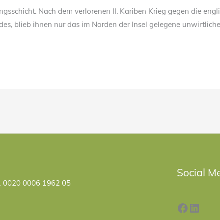
ungsschicht. Nach dem verlorenen II. Kariben Krieg gegen die en
, blieb ihnen nur das im Norden der Insel gelegene unwirtliche
Facebo
Linke
Social M
1 0020 0006 1962 05