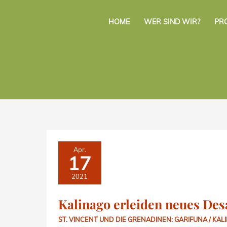
Zum
Inhalt
HOME
WER SIND WIR?
PR
springen
KALINAGO
Apr.
ERLEIDEN
17
NEUES
DESASTER
2021
Kalinago erleiden neues Des
ST. VINCENT UND DIE GRENADINEN: GARIFUNA / KAL