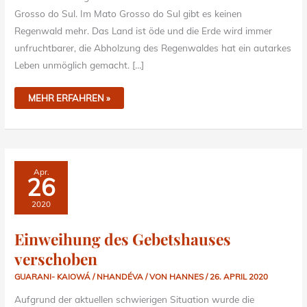
Grosso do Sul. Im Mato Grosso do Sul gibt es keinen
Regenwald mehr. Das Land ist öde und die Erde wird immer
unfruchtbarer, die Abholzung des Regenwaldes hat ein autarkes
Leben unmöglich gemacht. […]
MEHR ERFAHREN »
EINWEIHUNG
Apr.
DES
26
GEBETSHAUSES
VERSCHOBEN
2020
Einweihung des Gebetshauses
verschoben
GUARANI- KAIOWÁ / NHANDÉVA
/ VON
HANNES
/
26. APRIL 2020
Aufgrund der aktuellen schwierigen Situation wurde die