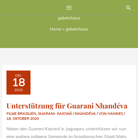
Zum
Suc
Inhalt
gebetshaus
springen
Home
»
gebetshaus
UNTERSTÜTZUNG
Okt.
FÜR
18
GUARANI
NHANDÉVA
2020
Unterstützung für Guarani Nhandéva
FILME BRASILIEN
,
GUARANI- KAIOWÁ / NHANDÉVA
/ VON
HANNES
/
18. OKTOBER 2020
Neben den Guarani Kaiowá in Jaguapiru unterstützen wir nun
eine weitere indigene Gemeinde im brasilianischen Staat Mato