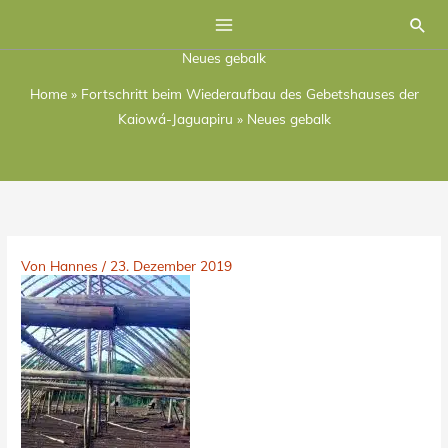
Zum
Suc
Inhalt
Neues gebalk
springen
Home
»
Fortschritt beim Wiederaufbau des Gebetshauses der
Kaiowá-Jaguapiru
»
Neues gebalk
Von
Hannes
/
23. Dezember 2019