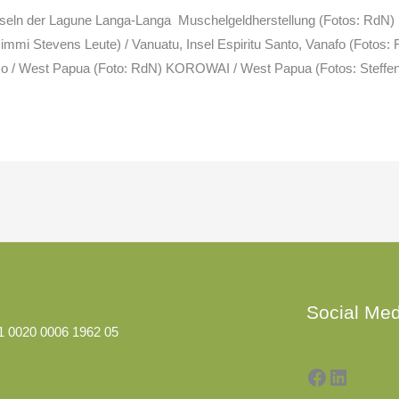
eln der Lagune Langa-Langa Muschelgeldherstellung (Fotos: RdN) K
i Stevens Leute) / Vanuatu, Insel Espiritu Santo, Vanafo (Fo
 / West Papua (Foto: RdN) KOROWAI / West Papua (Fotos: Steffen
Facebook
LinkedI
Social Med
1 0020 0006 1962 05