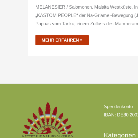
MELANESIER / Salomonen, Malaita Westküste, Ins
„KASTOM PEOPLE“ der Na-Griamel-Bewegung (Jimm
Papuas vom Tariku, einem Zufluss des Mamberamo
MEHR ERFAHREN »
Kategorien
Spendenkonto
IBAN: DE80 200
Kategorien