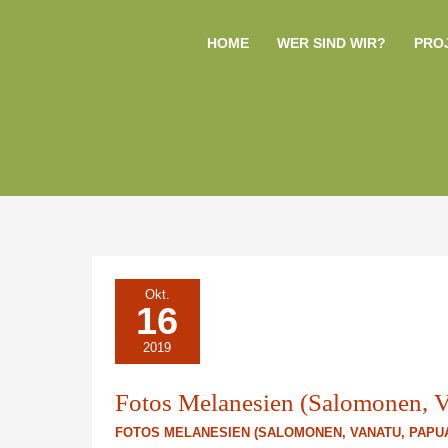
Zum
Inhalt
HOME
WER SIND WIR?
PRO
springen
FOTOS
Okt.
MELANESIEN
16
(SALOMONEN,
VANATU,
PAPUA)
2019
Fotos Melanesien (Salomonen, V
FOTOS MELANESIEN (SALOMONEN, VANATU, PAPU