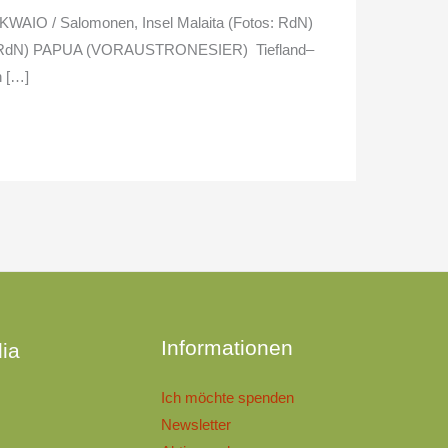
WAIO / Salomonen, Insel Malaita (Fotos: RdN)
tos: RdN) PAPUA (VORAUSTRONESIER) Tiefland–
 […]
n
Informationen
ia
Ich möchte spenden
Newsletter