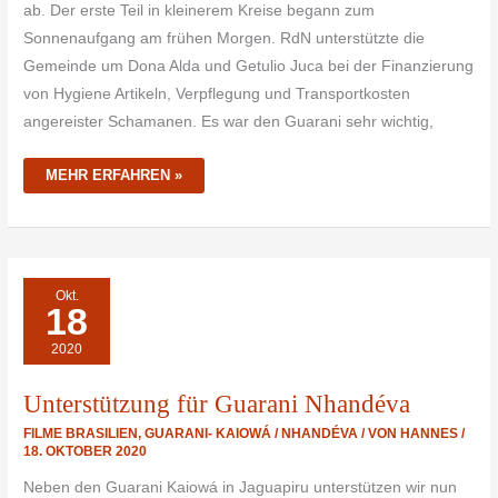
ab. Der erste Teil in kleinerem Kreise begann zum
Sonnenaufgang am frühen Morgen. RdN unterstützte die
Gemeinde um Dona Alda und Getulio Juca bei der Finanzierung
von Hygiene Artikeln, Verpflegung und Transportkosten
angereister Schamanen. Es war den Guarani sehr wichtig,
MEHR ERFAHREN »
UNTERSTÜTZUNG
Okt.
FÜR
18
GUARANI
NHANDÉVA
2020
Unterstützung für Guarani Nhandéva
FILME BRASILIEN
,
GUARANI- KAIOWÁ / NHANDÉVA
/ VON
HANNES
/
18. OKTOBER 2020
Neben den Guarani Kaiowá in Jaguapiru unterstützen wir nun