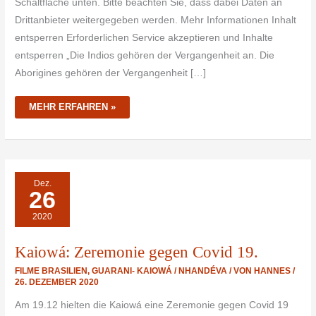
Schaltfläche unten. Bitte beachten Sie, dass dabei Daten an
Drittanbieter weitergegeben werden. Mehr Informationen Inhalt
entsperren Erforderlichen Service akzeptieren und Inhalte
entsperren „Die Indios gehören der Vergangenheit an. Die
Aborigines gehören der Vergangenheit […]
MEHR ERFAHREN »
KAIOWÁ:
Dez.
ZEREMONIE
26
GEGEN
COVID
19.
2020
Kaiowá: Zeremonie gegen Covid 19.
FILME BRASILIEN
,
GUARANI- KAIOWÁ / NHANDÉVA
/ VON
HANNES
/
26. DEZEMBER 2020
Am 19.12 hielten die Kaiowá eine Zeremonie gegen Covid 19