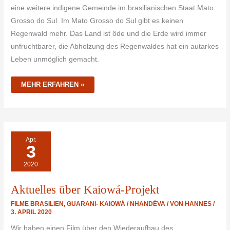
eine weitere indigene Gemeinde im brasilianischen Staat Mato
Grosso do Sul. Im Mato Grosso do Sul gibt es keinen
Regenwald mehr. Das Land ist öde und die Erde wird immer
unfruchtbarer, die Abholzung des Regenwaldes hat ein autarkes
Leben unmöglich gemacht.
MEHR ERFAHREN »
AKTUELLES
Apr.
ÜBER
3
KAIOWÁ-
PROJEKT
2020
Aktuelles über Kaiowá-Projekt
FILME BRASILIEN
,
GUARANI- KAIOWÁ / NHANDÉVA
/ VON
HANNES
/
3. APRIL 2020
Wir haben einen Film über den Wiederaufbau des