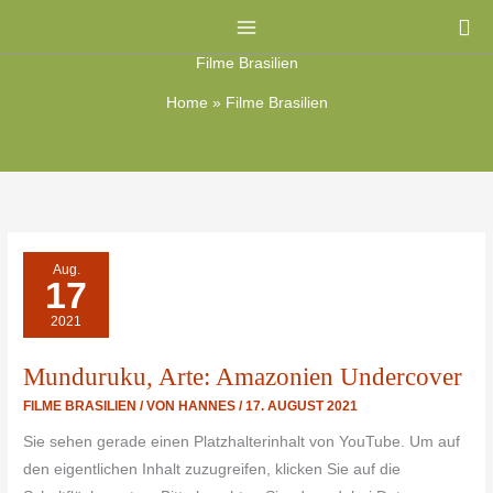
Zum
Su
Inhalt
Filme Brasilien
springen
Home
»
Filme Brasilien
MUNDURUKU,
Aug.
ARTE:
17
AMAZONIEN
UNDERCOVER
2021
Munduruku, Arte: Amazonien Undercover
FILME BRASILIEN
/ VON
HANNES
/
17. AUGUST 2021
Sie sehen gerade einen Platzhalterinhalt von YouTube. Um auf
den eigentlichen Inhalt zuzugreifen, klicken Sie auf die