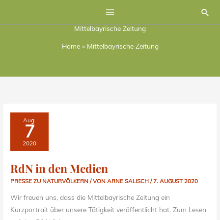
Zum
Suc
Inhalt
Mittelbayrische Zeitung
springen
Home
»
Mittelbayrische Zeitung
RDN
Aug.
IN
7
DEN
MEDIEN
2020
RdN in den Medien
PRESSE ZU NATURVÖLKERN
/ VON
ARNE SALISCH
/
7. AUGUST 2020
Wir freuen uns, dass die Mittelbayrische Zeitung ein
Kurzportrait über unsere Tätigkeit veröffentlicht hat. Zum Lesen