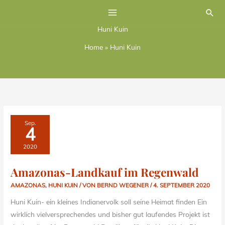
Zum
Suc
Inhalt
Huni Kuin
springen
Home
»
Huni Kuin
AMAZONAS-
Sep.
LANDKAUF
4
IM
REGENWALD
2020
Amazonas-Landkauf im Regenwald
AMAZONAS
,
HUNI KUIN
/ VON
BERND WEGENER
/
4. SEPTEMBER 2020
Huni Kuin- ein kleines Indianervolk soll seine Heimat finden Ein
wirklich vielversprechendes und bisher gut laufendes Projekt ist