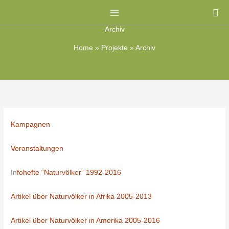
Zum
Su
Inhalt
Archiv
springen
Home
»
Projekte
»
Archiv
Kampagnen
Veranstaltungen
In
fohefte “Naturvölker” 1992-2016
Artikel über Naturvölker in Afrika 2005-2013
Artikel über Naturvölker in Amerika 2005-2016