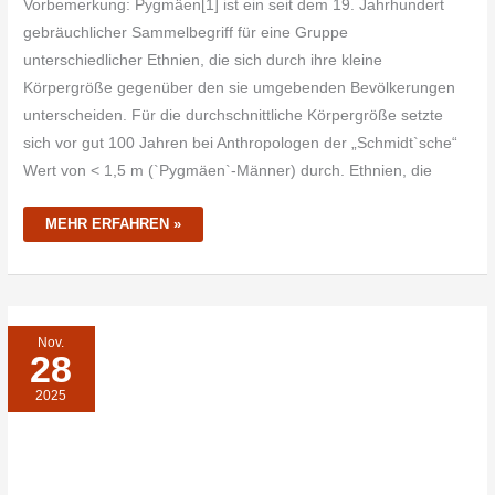
Vorbemerkung: Pygmäen[1] ist ein seit dem 19. Jahrhundert
gebräuchlicher Sammelbegriff für eine Gruppe
unterschiedlicher Ethnien, die sich durch ihre kleine
Körpergröße gegenüber den sie umgebenden Bevölkerungen
unterscheiden. Für die durchschnittliche Körpergröße setzte
sich vor gut 100 Jahren bei Anthropologen der „Schmidt`sche“
Wert von < 1,5 m (`Pygmäen`-Männer) durch. Ethnien, die
MEHR ERFAHREN »
AUSTRALIENS
Nov.
ABORIGINAL:
28
DIE
TRAUERZEREMONIE
DER
2025
TIWI