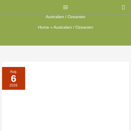
Zum
Su
Inhalt
Australien / Ozeanien
springen
Home
»
Australien / Ozeanien
`PYGMÄEN`-
Aug.
LAND
6
(TEIL
IV):
VERDRÄNGTE
2026
`NEGRITOS`
UND
`VEDDOIDE`
–
SÜDOSTASIENS
ERSTBESIEDLER