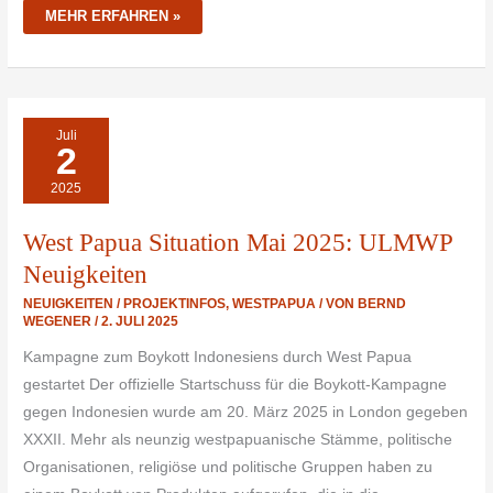
MEHR ERFAHREN »
WEST
Juli
PAPUA
2
SITUATION
MAI
2025:
2025
ULMWP
NEUIGKEITEN
West Papua Situation Mai 2025: ULMWP
Neuigkeiten
NEUIGKEITEN / PROJEKTINFOS
,
WESTPAPUA
/ VON
BERND
WEGENER
/
2. JULI 2025
Kampagne zum Boykott Indonesiens durch West Papua
gestartet Der offizielle Startschuss für die Boykott-Kampagne
gegen Indonesien wurde am 20. März 2025 in London gegeben
XXXII. Mehr als neunzig westpapuanische Stämme, politische
Organisationen, religiöse und politische Gruppen haben zu