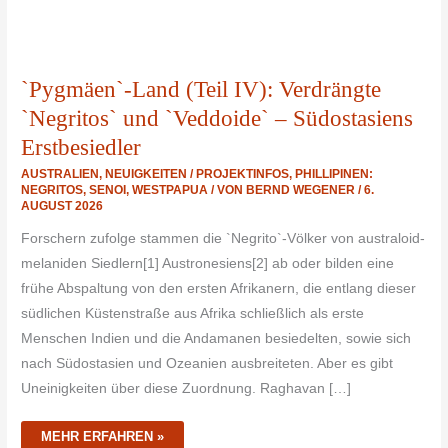
`Pygmäen`-Land (Teil IV): Verdrängte
`Negritos` und `Veddoide` – Südostasiens
Erstbesiedler
AUSTRALIEN
,
NEUIGKEITEN / PROJEKTINFOS
,
PHILLIPINEN:
NEGRITOS
,
SENOI
,
WESTPAPUA
/ VON
BERND WEGENER
/
6.
AUGUST 2026
Forschern zufolge stammen die `Negrito`-Völker von australoid-
melaniden Siedlern[1] Austronesiens[2] ab oder bilden eine
frühe Abspaltung von den ersten Afrikanern, die entlang dieser
südlichen Küstenstraße aus Afrika schließlich als erste
Menschen Indien und die Andamanen besiedelten, sowie sich
nach Südostasien und Ozeanien ausbreiteten. Aber es gibt
Uneinigkeiten über diese Zuordnung. Raghavan […]
MEHR ERFAHREN »