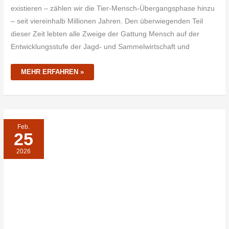
existieren – zählen wir die Tier-Mensch-Übergangsphase hinzu
– seit viereinhalb Millionen Jahren. Den überwiegenden Teil
dieser Zeit lebten alle Zweige der Gattung Mensch auf der
Entwicklungsstufe der Jagd- und Sammelwirtschaft und
MEHR ERFAHREN »
`PYGMÄEN`-
Feb.
LAND
25
(TEIL
I)
–
2026
DAS
UNTERGEGANGENE
REICH
DER
KLEINEN
WALDMENSCHEN