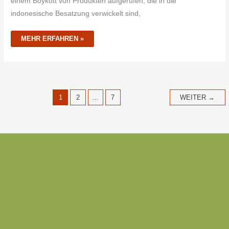
einem Boykott von Produkten aufgerufen, die in die
indonesische Besatzung verwickelt sind,
MEHR ERFAHREN »
1
2
…
7
WEITER
→