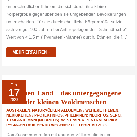
unterschiedlicher Ethnien, die sich durch ihre kleine
Körpergröße gegenüber den sie umgebenden Bevölkerungen
unterscheiden. Für die durchschnittliche Körpergröße setzte
sich vor gut 100 Jahren bei Anthropologen der „Schmidt`sche“
Wert von < 1,5 m (`Pygmäen`-Männer) durch. Ethnien, die […]
MEHR ERFAHREN »
PYGMÄEN-
Feb.
LAND
17
–
Pygmäen-Land – das untergegangene
DAS
UNTERGEGANGENE
2023
REICH
Reich der kleinen Waldmenschen
DER
KLEINEN
AUSTRALIEN
,
NATURVÖLKER ALLGEMEIN / WEITERE THEMEN
,
WALDMENSCHEN
NEUIGKEITEN / PROJEKTINFOS
,
PHILLIPINEN: NEGRITOS
,
SENOI
,
THAILAND: MANI (NEGRITOS)
,
WESTPAPUA
,
ZENTRALAFRIKA:
PYGMÄEN
/ VON
BERND WEGENER
/
17. FEBRUAR 2023
Das Zusammentreffen mit anderen Völkern, die in den