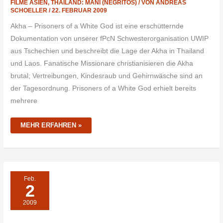
FILME ASIEN
,
THAILAND: MANI (NEGRITOS)
/ VON
ANDREAS
SCHOELLER
/
22. FEBRUAR 2009
Akha – Prisoners of a White God ist eine erschütternde
Dokumentation von unserer fPcN Schwesterorganisation UWIP
aus Tschechien und beschreibt die Lage der Akha in Thailand
und Laos. Fanatische Missionare christianisieren die Akha
brutal; Vertreibungen, Kindesraub und Gehirnwäsche sind an
der Tagesordnung. Prisoners of a White God erhielt bereits
mehrere
MEHR ERFAHREN »
ARTIKEL
Feb.
ÜBER
2
NATURVÖLKER
IN
THAILAND
2009
2001-
2009