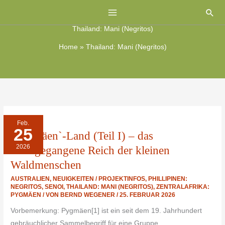
Zum
Suc
Inhalt
Thailand: Mani (Negritos)
springen
Home
»
Thailand: Mani (Negritos)
`PYGMÄEN`-
Feb.
LAND
25
(TEIL
`Pygmäen`-Land (Teil I) – das
I)
–
2026
DAS
untergegangene Reich der kleinen
UNTERGEGANGENE
REICH
Waldmenschen
DER
KLEINEN
WALDMENSCHEN
AUSTRALIEN
,
NEUIGKEITEN / PROJEKTINFOS
,
PHILLIPINEN:
NEGRITOS
,
SENOI
,
THAILAND: MANI (NEGRITOS)
,
ZENTRALAFRIKA:
PYGMÄEN
/ VON
BERND WEGENER
/
25. FEBRUAR 2026
Vorbemerkung: Pygmäen[1] ist ein seit dem 19. Jahrhundert
gebräuchlicher Sammelbegriff für eine Gruppe