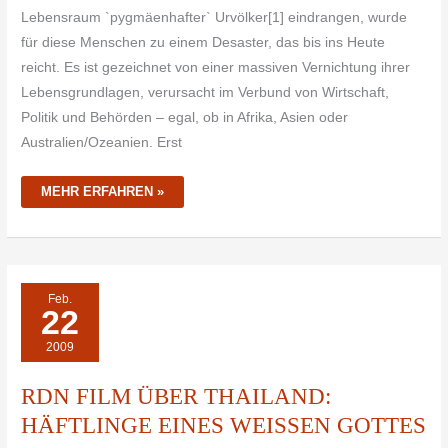
Lebensraum `pygmäenhafter` Urvölker[1] eindrangen, wurde
für diese Menschen zu einem Desaster, das bis ins Heute
reicht. Es ist gezeichnet von einer massiven Vernichtung ihrer
Lebensgrundlagen, verursacht im Verbund von Wirtschaft,
Politik und Behörden – egal, ob in Afrika, Asien oder
Australien/Ozeanien. Erst
MEHR ERFAHREN »
RDN
Feb.
FILM
22
ÜBER
THAILAND:
HÄFTLINGE
2009
EINES
WEISSEN
GOTTES
RDN FILM ÜBER THAILAND:
HÄFTLINGE EINES WEISSEN GOTTES