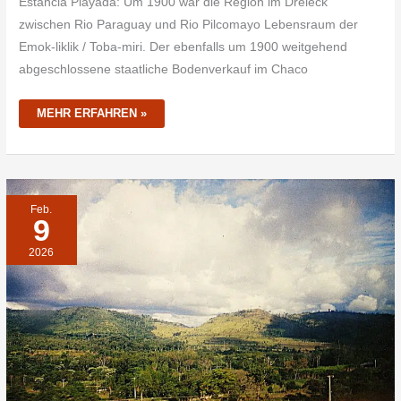
Estancia Playada: Um 1900 war die Region im Dreieck
zwischen Rio Paraguay und Rio Pilcomayo Lebensraum der
Emok-liklik / Toba-miri. Der ebenfalls um 1900 weitgehend
abgeschlossene staatliche Bodenverkauf im Chaco
MEHR ERFAHREN »
PARAGUAY-
Feb.
FILM:
9
“PARADIESE
UND
MYSTERIEN“-
2026
KRITISCHE
ANMERKUNGEN