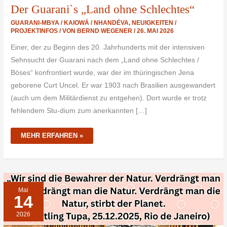
Der Guarani`s „Land ohne Schlechtes“
GUARANI-MBYA / KAIOWÁ / NHANDÉVA
,
NEUIGKEITEN /
PROJEKTINFOS
/ VON
BERND WEGENER
/
26. MAI 2026
Einer, der zu Beginn des 20. Jahrhunderts mit der intensiven
Sehnsucht der Guarani nach dem „Land ohne Schlechtes /
Böses“ konfrontiert wurde, war der im thüringischen Jena
geborene Curt Uncel. Er war 1903 nach Brasilien ausgewandert
(auch um dem Militärdienst zu entgehen). Dort wurde er trotz
fehlendem Stu-dium zum anerkannten […]
MEHR ERFAHREN »
LAND
Mai
OHNE
14
BÖSES?
DER
KAMPF
2026
DER
GUARANI
VON