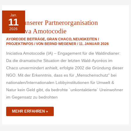
DANK
Jan.
UNSERER
11
PARTNERORGANISATION
Dank unserer Partnerorganisation
INICIATIVA
AMOTOCODIE
2026
Iniciativa Amotocodie
AYOREODE BEITRÄGE
,
GRAN CHACO
,
NEUIGKEITEN /
PROJEKTINFOS
/ VON
BERND WEGENER
/
11. JANUAR 2026
Iniciativa Amotocodie (IA) – Engagement für die Waldindianer:
Da die dramatische Situation der letzten Wald-Ayoréos im
Chaco unvermindert anhielt, erfolgte 2002 die Gründung dieser
NGO. Mit der Erkenntnis, dass es für „Menschenschutz“ bei
nationalen/Internationalen Lobbyinstitutionen für Umwelt &
Natur kein Geld gibt, da bedrohte `unkontaktierte` Ureinwohner
im Gegensatz zu bedrohten
MEHR ERFAHREN »