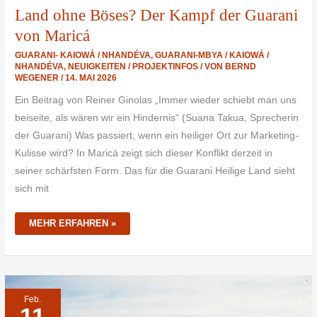
Land ohne Böses? Der Kampf der Guarani
von Maricá
GUARANI- KAIOWÁ / NHANDÉVA
,
GUARANI-MBYA / KAIOWÁ /
NHANDÉVA
,
NEUIGKEITEN / PROJEKTINFOS
/ VON
BERND
WEGENER
/
14. MAI 2026
Ein Beitrag von Reiner Ginolas „Immer wieder schiebt man uns
beiseite, als wären wir ein Hindernis“ (Suana Takua, Sprecherin
der Guarani) Was passiert, wenn ein heiliger Ort zur Marketing-
Kulisse wird? In Maricá zeigt sich dieser Konflikt derzeit in
seiner schärfsten Form. Das für die Guarani Heilige Land sieht
sich mit
MEHR ERFAHREN »
ARTE-
Feb.
FILM
11
„IM