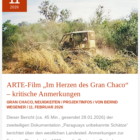
HERZEN
DES
2026
GRAN
CHACO“
–
KRITISCHE
ANMERKUNGEN
ARTE-Film „Im Herzen des Gran Chaco“
– kritische Anmerkungen
GRAN CHACO
,
NEUIGKEITEN / PROJEKTINFOS
/ VON
BERND
WEGENER
/
11. FEBRUAR 2026
Dieser Bericht (ca. 45 Min., gesendet 28.01.2026) der
zweiteiligen Dokumentation „Paraguays unbekannte Schätze“
berichtet über den westlichen Landesteil. Anmerkungen zur