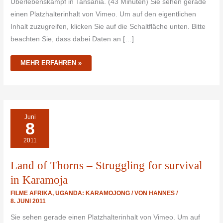
Überlebenskampf in Tansania. (43 Minuten) Sie sehen gerade
einen Platzhalterinhalt von Vimeo. Um auf den eigentlichen
Inhalt zuzugreifen, klicken Sie auf die Schaltfläche unten. Bitte
beachten Sie, dass dabei Daten an […]
MEHR ERFAHREN »
LAND
Juni
OF
8
THORNS
–
STRUGGLING
2011
FOR
SURVIVAL
IN
KARAMOJA
Land of Thorns – Struggling for survival
in Karamoja
FILME AFRIKA
,
UGANDA: KARAMOJONG
/ VON
HANNES
/
8. JUNI 2011
Sie sehen gerade einen Platzhalterinhalt von Vimeo. Um auf