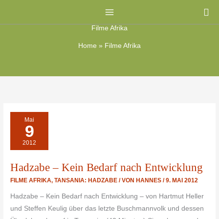
Zum
Su
Inhalt
Filme Afrika
springen
Home
»
Filme Afrika
HADZABE
Mai
–
9
KEIN
BEDARF
NACH
2012
ENTWICKLUNG
Hadzabe – Kein Bedarf nach Entwicklung
FILME AFRIKA
,
TANSANIA: HADZABE
/ VON
HANNES
/
9. MAI 2012
Hadzabe – Kein Bedarf nach Entwicklung – von Hartmut Heller
und Steffen Keulig über das letzte Buschmannvolk und dessen