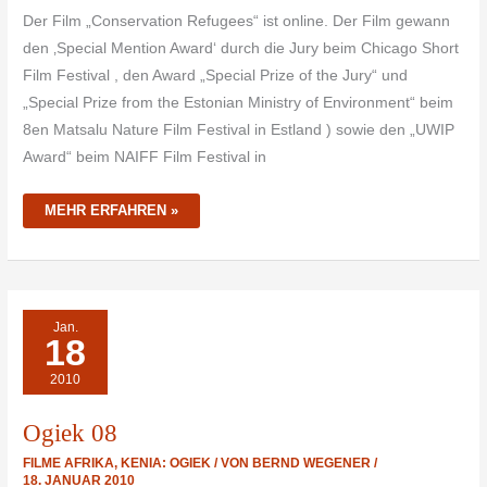
Der Film „Conservation Refugees“ ist online. Der Film gewann
den ‚Special Mention Award‘ durch die Jury beim Chicago Short
Film Festival , den Award „Special Prize of the Jury“ und
„Special Prize from the Estonian Ministry of Environment“ beim
8en Matsalu Nature Film Festival in Estland ) sowie den „UWIP
Award“ beim NAIFF Film Festival in
MEHR ERFAHREN »
OGIEK
Jan.
08
18
2010
Ogiek 08
FILME AFRIKA
,
KENIA: OGIEK
/ VON
BERND WEGENER
/
18. JANUAR 2010