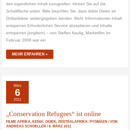
den eigentlichen Inhalt zuzugreifen, klicken Sie auf die
Schaltfläche unten. Bitte beachten Sie, dass dabei Daten an
Drittanbieter weitergegeben werden. Mehr Informationen Inhalt
entsperren Erforderlichen Service akzeptieren und Inhalte
entsperren (englisch) – von Steffen Keulig, Marketfilm Im
Februar 2008 war ein
MEHR ERFAHREN »
„CONSERVATION
März
REFUGEES“
6
IST
ONLINE
2011
„Conservation Refugees“ ist online
FILME AFRIKA
,
KENIA: OGIEK
,
ZENTRALAFRIKA: PYGMÄEN
/ VON
ANDREAS SCHOELLER
/
6. MÄRZ 2011