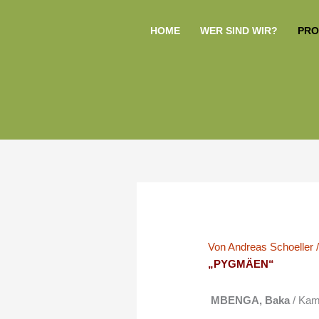
Zum
Inhalt
HOME
WER SIND WIR?
PRO
springen
Von
Andreas Schoeller
„PYGMÄEN“
MBENGA, Baka
/ Kam