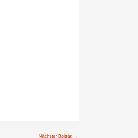
jagd
Nächster Beitrag
→