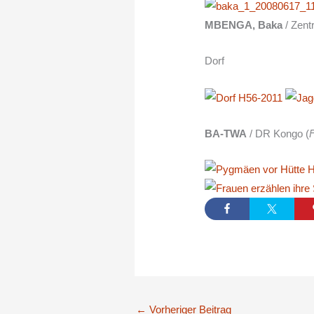
MBENGA, Baka
/ Zent
Dorf
BA-TWA
/ DR Kongo (
←
Vorheriger Beitrag